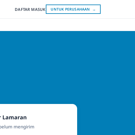
DAFTAR
MASUK
UNTUK PERUSAHAAN
→
r Lamaran
ebelum mengirim