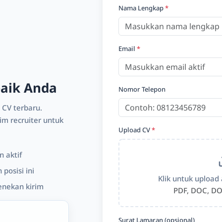
Nama Lengkap
*
Email
*
baik Anda
Nomor Telepon
 CV terbaru.
m recruiter untuk
Upload CV
*
 aktif
posisi ini
Klik untuk upload 
enekan kirim
PDF, DOC, DO
Surat Lamaran (opsional)