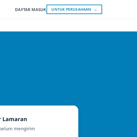
DAFTAR
MASUK
UNTUK PERUSAHAAN
→
r Lamaran
ebelum mengirim