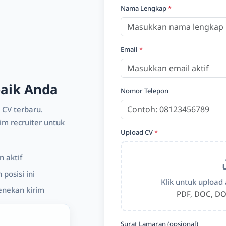
Nama Lengkap
*
Email
*
baik Anda
Nomor Telepon
 CV terbaru.
m recruiter untuk
Upload CV
*
 aktif
posisi ini
Klik untuk upload 
enekan kirim
PDF, DOC, DO
Surat Lamaran (opsional)