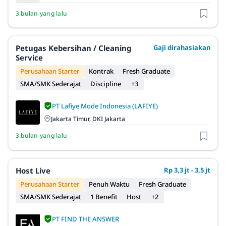
3 bulan yang lalu
Petugas Kebersihan / Cleaning
Gaji dirahasiakan
Service
Perusahaan Starter
Kontrak
Fresh Graduate
SMA/SMK Sederajat
Discipline
+3
PT Lafiye Mode Indonesia (LAFIYE)
Jakarta Timur, DKI Jakarta
3 bulan yang lalu
Host Live
Rp 3,3 jt - 3,5 jt
Perusahaan Starter
Penuh Waktu
Fresh Graduate
SMA/SMK Sederajat
1 Benefit
Host
+2
PT FIND THE ANSWER