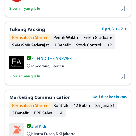
3 bulan yang lalu
Tukang Packing
Rp 1,5 jt - 2 jt
Perusahaan Starter
Penuh Waktu
Fresh Graduate
SMA/SMK Sederajat
1 Benefit
Stock Control
+2
PT FIND THE ANSWER
Tangerang, Banten
3 bulan yang lalu
Marketing Communication
Gaji dirahasiakan
Perusahaan Starter
Kontrak
12 Bulan
Sarjana S1
3 Benefit
B2B Sales
+4
Ziel Kids
Jakarta Pusat, DKI Jakarta