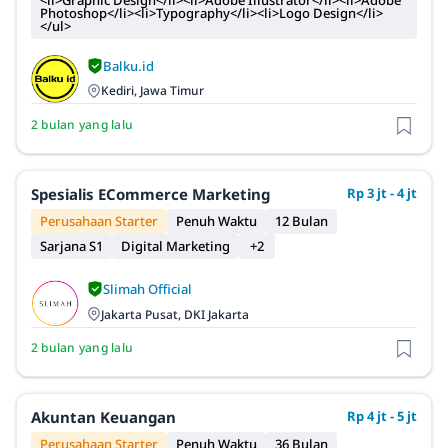
<li>Graphic Design</li><li>Adobe Illustrator</li><li>Adobe
Photoshop</li><li>Typography</li><li>Logo Design</li>
</ul>
Balku.id
Kediri, Jawa Timur
2 bulan yang lalu
Spesialis ECommerce Marketing
Rp 3 jt - 4 jt
Perusahaan Starter
Penuh Waktu
12 Bulan
Sarjana S1
Digital Marketing
+2
Slimah Official
Jakarta Pusat, DKI Jakarta
2 bulan yang lalu
Akuntan Keuangan
Rp 4 jt - 5 jt
Perusahaan Starter
Penuh Waktu
36 Bulan