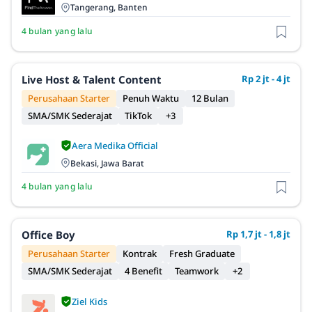
Tangerang, Banten
4 bulan yang lalu
Live Host & Talent Content
Rp 2 jt - 4 jt
Perusahaan Starter
Penuh Waktu
12 Bulan
SMA/SMK Sederajat
TikTok
+3
Aera Medika Official
Bekasi, Jawa Barat
4 bulan yang lalu
Office Boy
Rp 1,7 jt - 1,8 jt
Perusahaan Starter
Kontrak
Fresh Graduate
SMA/SMK Sederajat
4 Benefit
Teamwork
+2
Ziel Kids