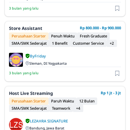
3 bulan yang lalu
Store Assistant
Rp 800.000 - Rp 900.000
Perusahaan Starter
Penuh Waktu
Fresh Graduate
SMA/SMK Sederajat
1 Benefit
Customer Service
+2
ByFriday
Sleman, DI Yogyakarta
3 bulan yang lalu
Host Live Streaming
Rp 1 jt - 3 jt
Perusahaan Starter
Paruh Waktu
12 Bulan
SMA/SMK Sederajat
Teamwork
+4
LEZAHRA SIGNATURE
Bandung, Jawa Barat