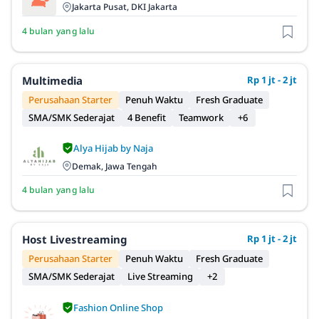
Jakarta Pusat, DKI Jakarta
4 bulan yang lalu
Multimedia
Rp 1 jt - 2 jt
Perusahaan Starter
Penuh Waktu
Fresh Graduate
SMA/SMK Sederajat
4 Benefit
Teamwork
+6
Alya Hijab by Naja
Demak, Jawa Tengah
4 bulan yang lalu
Host Livestreaming
Rp 1 jt - 2 jt
Perusahaan Starter
Penuh Waktu
Fresh Graduate
SMA/SMK Sederajat
Live Streaming
+2
Fashion Online Shop