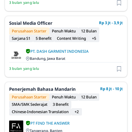
3 bulan yang lalu
Sosial Media Officer
Rp 3 jt - 3,9 jt
Perusahaan Starter
Penuh Waktu
12 Bulan
Sarjana S1
5 Benefit
Content Writing
+5
PT. DASH GARMENT INDONESIA
Bandung, Jawa Barat
3 bulan yang lalu
Penerjemah Bahasa Mandarin
Rp 8 jt - 10 jt
Perusahaan Starter
Penuh Waktu
12 Bulan
SMA/SMK Sederajat
3 Benefit
Chinese-Indonesian Translation
+2
PT FIND THE ANSWER
Tangerang, Banten