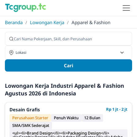
Beranda
/
Lowongan Kerja
/
Apparel & Fashion
Cari
Lowongan Kerja Industri Apparel & Fashion
Agustus 2026 di Indonesia
Desain Grafis
Rp 1 jt - 2 jt
Perusahaan Starter
Penuh Waktu
12 Bulan
SMA/SMK Sederajat
<ul><li>Brand Design</li><li>Packaging Design</li>