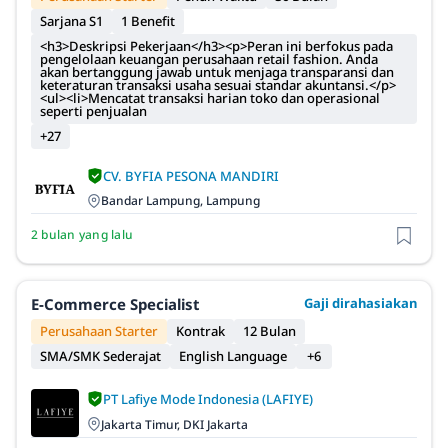
Sarjana S1
1 Benefit
<h3>Deskripsi Pekerjaan</h3><p>Peran ini berfokus pada
pengelolaan keuangan perusahaan retail fashion. Anda
akan bertanggung jawab untuk menjaga transparansi dan
keteraturan transaksi usaha sesuai standar akuntansi.</p>
<ul><li>Mencatat transaksi harian toko dan operasional
seperti penjualan
+27
CV. BYFIA PESONA MANDIRI
Bandar Lampung, Lampung
2 bulan yang lalu
E-Commerce Specialist
Gaji dirahasiakan
Perusahaan Starter
Kontrak
12 Bulan
SMA/SMK Sederajat
English Language
+6
PT Lafiye Mode Indonesia (LAFIYE)
Jakarta Timur, DKI Jakarta