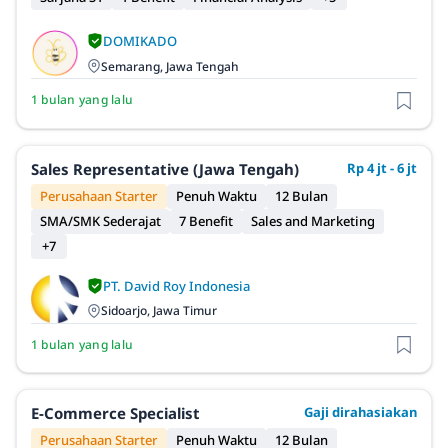
DOMIKADO
Semarang, Jawa Tengah
1 bulan yang lalu
Sales Representative (Jawa Tengah)
Rp 4 jt - 6 jt
Perusahaan Starter
Penuh Waktu
12 Bulan
SMA/SMK Sederajat
7 Benefit
Sales and Marketing
+7
PT. David Roy Indonesia
Sidoarjo, Jawa Timur
1 bulan yang lalu
E-Commerce Specialist
Gaji dirahasiakan
Perusahaan Starter
Penuh Waktu
12 Bulan