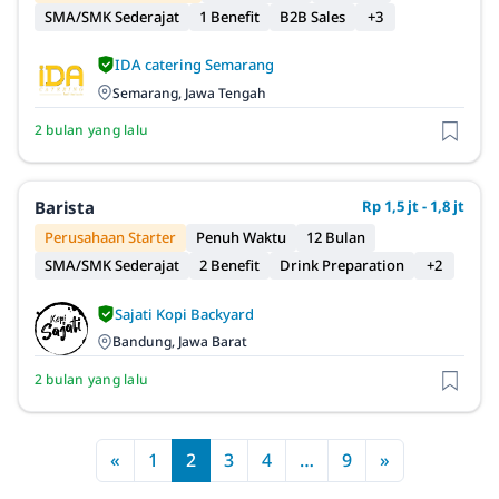
SMA/SMK Sederajat
1 Benefit
B2B Sales
+3
IDA catering Semarang
Semarang, Jawa Tengah
2 bulan yang lalu
Barista
Rp 1,5 jt - 1,8 jt
Perusahaan Starter
Penuh Waktu
12 Bulan
SMA/SMK Sederajat
2 Benefit
Drink Preparation
+2
Sajati Kopi Backyard
Bandung, Jawa Barat
2 bulan yang lalu
«
1
2
3
4
…
9
»