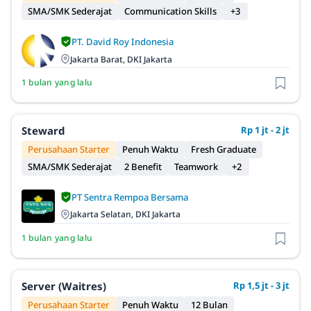
SMA/SMK Sederajat
Communication Skills
+3
PT. David Roy Indonesia
Jakarta Barat, DKI Jakarta
1 bulan yang lalu
Steward
Rp 1 jt - 2 jt
Perusahaan Starter
Penuh Waktu
Fresh Graduate
SMA/SMK Sederajat
2 Benefit
Teamwork
+2
PT Sentra Rempoa Bersama
Jakarta Selatan, DKI Jakarta
1 bulan yang lalu
Server (Waitres)
Rp 1,5 jt - 3 jt
Perusahaan Starter
Penuh Waktu
12 Bulan