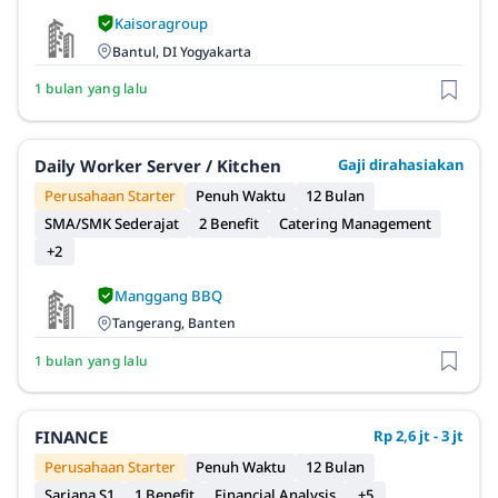
Kaisoragroup
Bantul, DI Yogyakarta
1 bulan yang lalu
Daily Worker Server / Kitchen
Gaji dirahasiakan
Perusahaan Starter
Penuh Waktu
12 Bulan
SMA/SMK Sederajat
2 Benefit
Catering Management
+2
Manggang BBQ
Tangerang, Banten
1 bulan yang lalu
FINANCE
Rp 2,6 jt - 3 jt
Perusahaan Starter
Penuh Waktu
12 Bulan
Sarjana S1
1 Benefit
Financial Analysis
+5