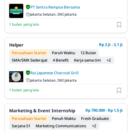
PT Sentra Rempoa Bersama
Jakarta Selatan, DKI Jakarta
1 bulan yang lalu
Helper
Rp 2 jt - 2,1 jt
Perusahaan Starter
Paruh Waktu
12 Bulan
SMA/SMK Sederajat
4 Benefit
Kerja sama tim
+2
Rui Japanese Charcoal Grill
Jakarta Selatan, DKI Jakarta
1 bulan yang lalu
Marketing & Event Internship
Rp 700.000 - Rp 1,5 jt
Perusahaan Starter
Penuh Waktu
Fresh Graduate
Sarjana S1
Marketing Communications
+2