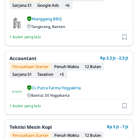
Sarjana S1
Google Ads
+6
Manggang BBQ
Tangerang, Banten
1 bulan yang lalu
Accountant
Rp 2,3 jt - 2,5 jt
Perusahaan Starter
Penuh Waktu
12 Bulan
Sarjana S1
Taxation
+5
Cv Putra Farma Yogyakrta
Bantul, DI Yogyakarta
1 bulan yang lalu
Teknisi Mesin Kopi
Rp 5 jt - 7 jt
Perusahaan Starter
Penuh Waktu
12 Bulan