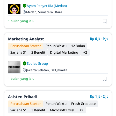
Ayam Penyet Ria (Medan)
Medan, Sumatera Utara
1 bulan yang lalu
Marketing Analyst
Rp 6 jt - 9 jt
Perusahaan Starter
Penuh Waktu
12 Bulan
Sarjana S1
2 Benefit
Digital Marketing
+2
Zodiac Group
Jakarta Selatan, DKI Jakarta
1 bulan yang lalu
Asisten Pribadi
Rp 1 jt - 2 jt
Perusahaan Starter
Penuh Waktu
Fresh Graduate
Sarjana S1
3 Benefit
Microsoft Excel
+2