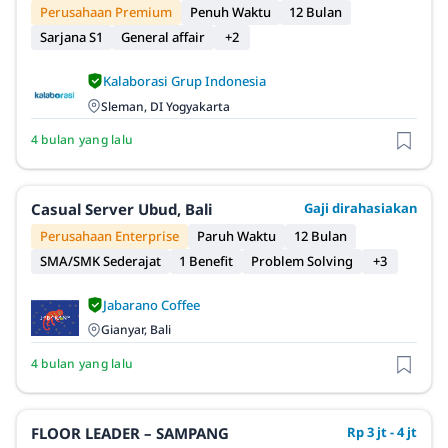
Perusahaan Premium
Penuh Waktu
12 Bulan
Sarjana S1
General affair
+2
Kalaborasi Grup Indonesia
Sleman, DI Yogyakarta
4 bulan yang lalu
Casual Server Ubud, Bali
Gaji dirahasiakan
Perusahaan Enterprise
Paruh Waktu
12 Bulan
SMA/SMK Sederajat
1 Benefit
Problem Solving
+3
Jabarano Coffee
Gianyar, Bali
4 bulan yang lalu
FLOOR LEADER – SAMPANG
Rp 3 jt - 4 jt