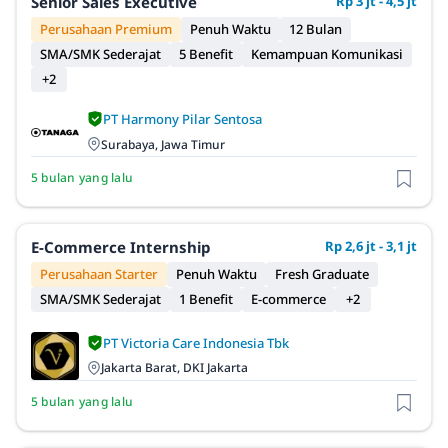
Senior Sales Executive
Rp 3 jt - 4,5 jt
Perusahaan Premium
Penuh Waktu
12 Bulan
SMA/SMK Sederajat
5 Benefit
Kemampuan Komunikasi
+2
PT Harmony Pilar Sentosa
Surabaya, Jawa Timur
5 bulan yang lalu
E-Commerce Internship
Rp 2,6 jt - 3,1 jt
Perusahaan Starter
Penuh Waktu
Fresh Graduate
SMA/SMK Sederajat
1 Benefit
E-commerce
+2
PT Victoria Care Indonesia Tbk
Jakarta Barat, DKI Jakarta
5 bulan yang lalu