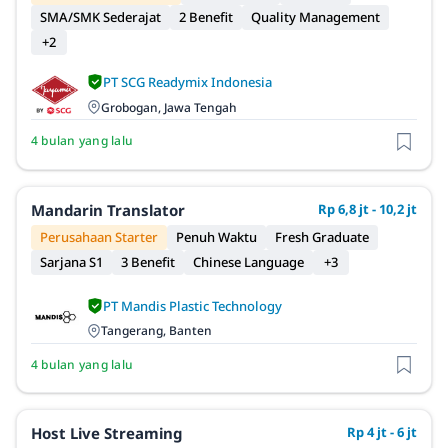
SMA/SMK Sederajat
2 Benefit
Quality Management
+2
PT SCG Readymix Indonesia
Grobogan, Jawa Tengah
4 bulan yang lalu
Mandarin Translator
Rp 6,8 jt - 10,2 jt
Perusahaan Starter
Penuh Waktu
Fresh Graduate
Sarjana S1
3 Benefit
Chinese Language
+3
PT Mandis Plastic Technology
Tangerang, Banten
4 bulan yang lalu
Host Live Streaming
Rp 4 jt - 6 jt