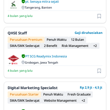
pt. benaya mitra sejati
Tangerang, Banten
4 bulan yang lalu
QHSE Staff
Gaji dirahasiakan
Perusahaan Premium
Penuh Waktu
12 Bulan
SMA/SMK Sederajat
2 Benefit
Risk Management
+2
PT SCG Readymix Indonesia
Grobogan, Jawa Tengah
4 bulan yang lalu
Digital Marketing Specialist
Rp 2,9 jt - 4,5 jt
Perusahaan Starter
Penuh Waktu
Fresh Graduate
SMA/SMK Sederajat
Website Management
+2