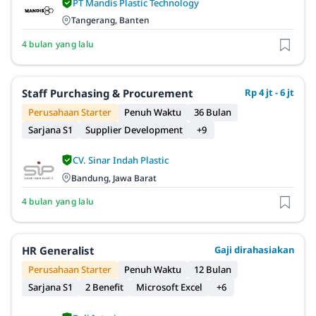
PT Mandis Plastic Technology
Tangerang, Banten
4 bulan yang lalu
Staff Purchasing & Procurement
Rp 4 jt - 6 jt
Perusahaan Starter
Penuh Waktu
36 Bulan
Sarjana S1
Supplier Development
+9
CV. Sinar Indah Plastic
Bandung, Jawa Barat
4 bulan yang lalu
HR Generalist
Gaji dirahasiakan
Perusahaan Starter
Penuh Waktu
12 Bulan
Sarjana S1
2 Benefit
Microsoft Excel
+6