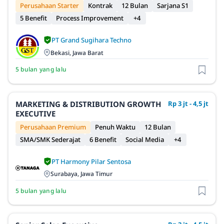
Perusahaan Starter
Kontrak
12 Bulan
Sarjana S1
5 Benefit
Process Improvement
+4
PT Grand Sugihara Techno
Bekasi, Jawa Barat
5 bulan yang lalu
MARKETING & DISTRIBUTION GROWTH
Rp 3 jt - 4,5 jt
EXECUTIVE
Perusahaan Premium
Penuh Waktu
12 Bulan
SMA/SMK Sederajat
6 Benefit
Social Media
+4
PT Harmony Pilar Sentosa
Surabaya, Jawa Timur
5 bulan yang lalu