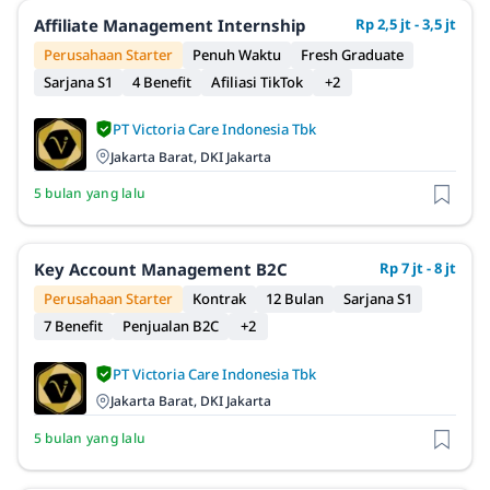
Affiliate Management Internship
Rp 2,5 jt - 3,5 jt
Perusahaan Starter
Penuh Waktu
Fresh Graduate
Sarjana S1
4 Benefit
Afiliasi TikTok
+2
PT Victoria Care Indonesia Tbk
Jakarta Barat, DKI Jakarta
5 bulan yang lalu
Key Account Management B2C
Rp 7 jt - 8 jt
Perusahaan Starter
Kontrak
12 Bulan
Sarjana S1
7 Benefit
Penjualan B2C
+2
PT Victoria Care Indonesia Tbk
Jakarta Barat, DKI Jakarta
5 bulan yang lalu