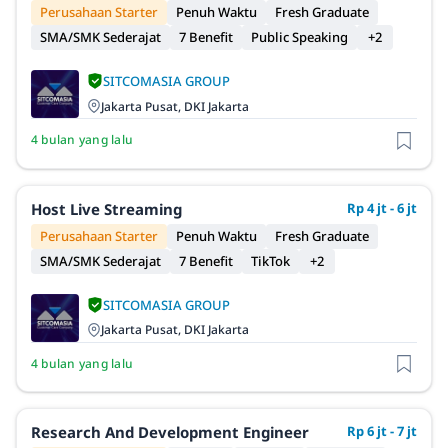
Perusahaan Starter
Penuh Waktu
Fresh Graduate
SMA/SMK Sederajat
7 Benefit
Public Speaking
+2
SITCOMASIA GROUP
Jakarta Pusat, DKI Jakarta
4 bulan yang lalu
Host Live Streaming
Rp 4 jt - 6 jt
Perusahaan Starter
Penuh Waktu
Fresh Graduate
SMA/SMK Sederajat
7 Benefit
TikTok
+2
SITCOMASIA GROUP
Jakarta Pusat, DKI Jakarta
4 bulan yang lalu
Research And Development Engineer
Rp 6 jt - 7 jt