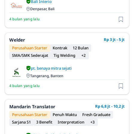
Bali Interio
Denpasar, Bali
4 bulan yang lalu
Welder
Rp 3 jt - 5 jt
Perusahaan Starter
Kontrak
12 Bulan
SMA/SMK Sederajat
Tig Welding
+2
pt. benaya mitra sejati
Tangerang, Banten
4 bulan yang lalu
Mandarin Translator
Rp 6,8 jt - 10,2 jt
Perusahaan Starter
Penuh Waktu
Fresh Graduate
Sarjana S1
3 Benefit
Interpretation
+3