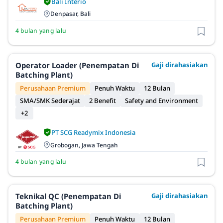
Bali Interio
Denpasar, Bali
4 bulan yang lalu
Operator Loader (Penempatan Di
Gaji dirahasiakan
Batching Plant)
Perusahaan Premium
Penuh Waktu
12 Bulan
SMA/SMK Sederajat
2 Benefit
Safety and Environment
+2
PT SCG Readymix Indonesia
Grobogan, Jawa Tengah
4 bulan yang lalu
Teknikal QC (Penempatan Di
Gaji dirahasiakan
Batching Plant)
Perusahaan Premium
Penuh Waktu
12 Bulan