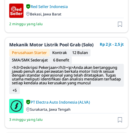
Red Seller Indonesia
Bekasi, Jawa Barat
2 minggu yang lalu
Mekanik Motor Listrik Pool Grab (Solo)
Rp 2 jt - 2,5 jt
Perusahaan Starter
Kontrak
12 Bulan
SMA/SMK Sederajat
6 Benefit
<h3>Deskripsi Pekerjaan</h3><p>Anda akan bertanggung
jawab penuh atas perawatan berkala motor listrik sesuai
dengan standar operasional yang telah ditetapkan. Tugas
utama meliputi identifikasi dan analisis mendalam terhadap
setiap kendala atau kerusakan yang muncul
+5
PT Electra Auto Indonesia (ALVA)
Surakarta, Jawa Tengah
3 minggu yang lalu