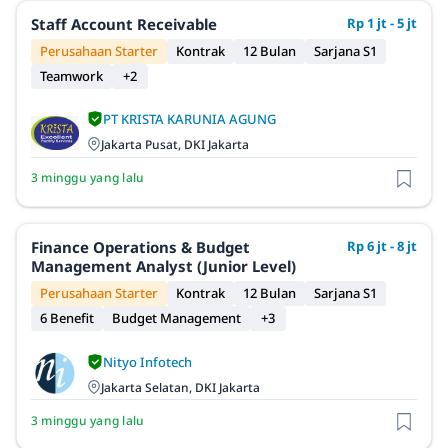
Staff Account Receivable
Rp 1 jt - 5 jt
Perusahaan Starter
Kontrak
12 Bulan
Sarjana S1
Teamwork
+2
PT KRISTA KARUNIA AGUNG
Jakarta Pusat, DKI Jakarta
3 minggu yang lalu
Finance Operations & Budget
Rp 6 jt - 8 jt
Management Analyst (Junior Level)
Perusahaan Starter
Kontrak
12 Bulan
Sarjana S1
6 Benefit
Budget Management
+3
Nityo Infotech
Jakarta Selatan, DKI Jakarta
3 minggu yang lalu