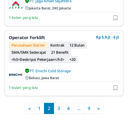
PT. Jaga Aman Sejahtera
Jakarta Barat, DKI Jakarta
1 bulan yang lalu
Operator Forklift
Rp 5,9 jt - 6 jt
Perusahaan Starter
Kontrak
12 Bulan
SMA/SMK Sederajat
21 Benefit
<h3>Deskripsi Pekerjaan</h3>
+20
PT. Einichi Cold Storage
Bekasi, Jawa Barat
1 bulan yang lalu
«
1
2
3
4
…
9
»