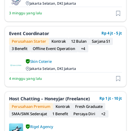
Jakarta Selatan, DKI Jakarta
3 minggu yang lalu
Event Coordinator
Rp 4 jt - 5 jt
Perusahaan Starter
Kontrak
12 Bulan
Sarjana S1
3 Benefit
Offline Event Operation
+4
Skin Coterie
Jakarta Selatan, DKI Jakarta
4 minggu yang lalu
Host Chatting – Honeyjar (Freelance)
Rp 1 jt - 10 jt
Perusahaan Premium
Kontrak
Fresh Graduate
SMA/SMK Sederajat
1 Benefit
Percaya Diri
+2
Rigel Agency