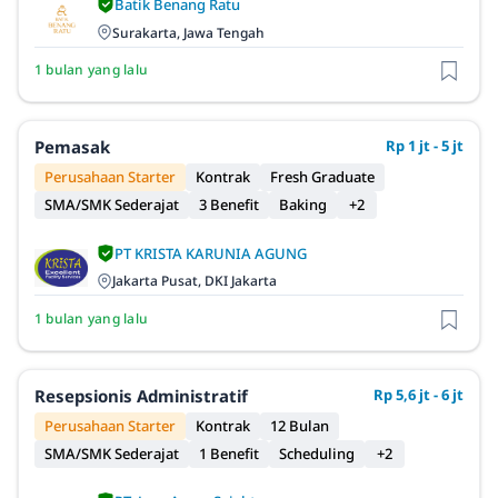
Batik Benang Ratu
Surakarta, Jawa Tengah
1 bulan yang lalu
Pemasak
Rp 1 jt - 5 jt
Perusahaan Starter
Kontrak
Fresh Graduate
SMA/SMK Sederajat
3 Benefit
Baking
+2
PT KRISTA KARUNIA AGUNG
Jakarta Pusat, DKI Jakarta
1 bulan yang lalu
Resepsionis Administratif
Rp 5,6 jt - 6 jt
Perusahaan Starter
Kontrak
12 Bulan
SMA/SMK Sederajat
1 Benefit
Scheduling
+2