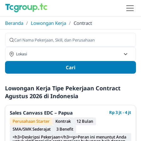
Beranda
/
Lowongan Kerja
/
Contract
Cari
Lowongan Kerja Tipe Pekerjaan Contract
Agustus 2026 di Indonesia
Sales Canvass EDC – Papua
Rp 3 jt - 4 jt
Perusahaan Starter
Kontrak
12 Bulan
SMA/SMK Sederajat
3 Benefit
<h3>Deskripsi Pekerjaan</h3><p>Peran ini menuntut Anda