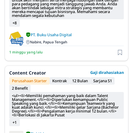
untuk aktif menjalin serta menjaga hubungan baik dengan
para pedagang yang menjadi tanggung jawab Anda. Anda
akan bertindak sebagai mitra strategis yang membantu
mereka mencapai tujuan bisnisnya. Memahami secara
mendalam segala kebutuhan
+8
PT. Buku Usaha Digital
Nabire, Papua Tengah
1 minggu yang lalu
Content Creator
Gaji dirahasiakan
Perusahaan Starter
Kontrak
12 Bulan
Sarjana S1
2 Benefit
<ul><li>Memiliki pemahaman yang baik dalam Talent
Management.</li><li>Diperlukan kemampuan Public
Speaking yang baik.</li><li>Kemampuan Teamwork yang
kuat adalah kunci.</li><li>Memiliki gelar Sarjana (Bachelor
Degree).</li><li>Pengalaman kerja minimal 12 bulan.</li>
<li>Berlokasi di Jakarta Pusat
+1