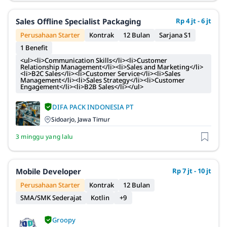
Sales Offline Specialist Packaging
Rp 4 jt - 6 jt
Perusahaan Starter
Kontrak
12 Bulan
Sarjana S1
1 Benefit
<ul><li>Communication Skills</li><li>Customer
Relationship Management</li><li>Sales and Marketing</li>
<li>B2C Sales</li><li>Customer Service</li><li>Sales
Management</li><li>Sales Strategy</li><li>Customer
Engagement</li><li>B2B Sales</li></ul>
DIFA PACK INDONESIA PT
Sidoarjo, Jawa Timur
3 minggu yang lalu
Mobile Developer
Rp 7 jt - 10 jt
Perusahaan Starter
Kontrak
12 Bulan
SMA/SMK Sederajat
Kotlin
+9
Groopy