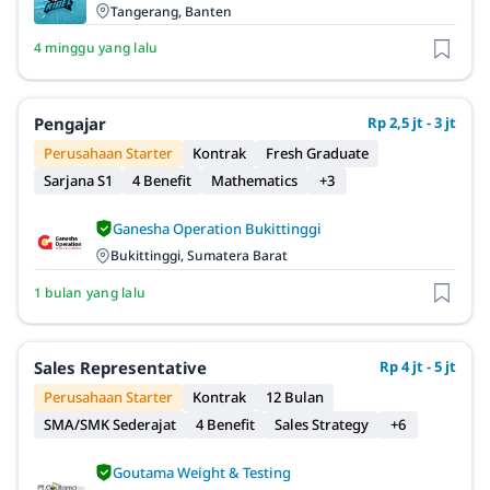
Tangerang, Banten
4 minggu yang lalu
Pengajar
Rp 2,5 jt - 3 jt
Perusahaan Starter
Kontrak
Fresh Graduate
Sarjana S1
4 Benefit
Mathematics
+3
Ganesha Operation Bukittinggi
Bukittinggi, Sumatera Barat
1 bulan yang lalu
Sales Representative
Rp 4 jt - 5 jt
Perusahaan Starter
Kontrak
12 Bulan
SMA/SMK Sederajat
4 Benefit
Sales Strategy
+6
Goutama Weight & Testing