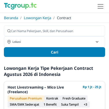
Beranda
/
Lowongan Kerja
/
Contract
Cari
Lowongan Kerja Tipe Pekerjaan Contract
Agustus 2026 di Indonesia
Host Livestreaming – Mico Live
Rp 1 jt - 25 jt
(Freelance)
Perusahaan Premium
Kontrak
Fresh Graduate
SMA/SMK Sederajat
1 Benefit
Suka Tampil
+3