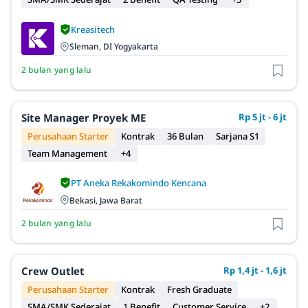
Kreasitech
Sleman, DI Yogyakarta
2 bulan yang lalu
Site Manager Proyek ME
Rp 5 jt - 6 jt
Perusahaan Starter
Kontrak
36 Bulan
Sarjana S1
Team Management
+4
PT Aneka Rekakomindo Kencana
Bekasi, Jawa Barat
2 bulan yang lalu
Crew Outlet
Rp 1,4 jt - 1,6 jt
Perusahaan Starter
Kontrak
Fresh Graduate
SMA/SMK Sederajat
1 Benefit
Customer Service
+2