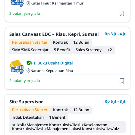
Kutai Timur, Kalimantan Timur
2 bulan yang lalu
Sales Canvass EDC – Riau, Kepri, Sumsel
Rp 3 jt - 4 jt
Perusahaan Starter
Kontrak
12 Bulan
SMA/SMK Sederajat
5 Benefit
Sales Strategy
+2
PT. Buku Usaha Digital
Natuna, Kepulauan Riau
2 bulan yang lalu
Site Supervisor
Rp 6 jt - 8 jt
Perusahaan Starter
Kontrak
12 Bulan
Tidak Ditentukan
1 Benefit
<ul><li>Manajemen Konstruksi</li><li>Keselamatan
Konstruksi</li><li>Manajemen Lokasi Konstruksi</li></ul>