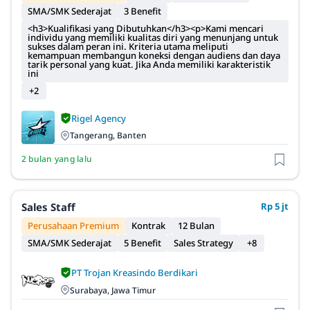
SMA/SMK Sederajat
3 Benefit
<h3>Kualifikasi yang Dibutuhkan</h3><p>Kami mencari
individu yang memiliki kualitas diri yang menunjang untuk
sukses dalam peran ini. Kriteria utama meliputi
kemampuan membangun koneksi dengan audiens dan daya
tarik personal yang kuat. Jika Anda memiliki karakteristik
ini
+2
Rigel Agency
Tangerang, Banten
2 bulan yang lalu
Sales Staff
Rp 5 jt
Perusahaan Premium
Kontrak
12 Bulan
SMA/SMK Sederajat
5 Benefit
Sales Strategy
+8
PT Trojan Kreasindo Berdikari
Surabaya, Jawa Timur