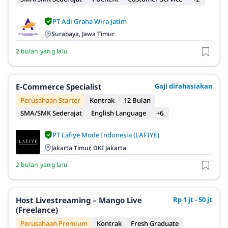
PT Adi Graha Wira Jatim
Surabaya, Jawa Timur
2 bulan yang lalu
E-Commerce Specialist
Gaji dirahasiakan
Perusahaan Starter
Kontrak
12 Bulan
SMA/SMK Sederajat
English Language
+6
PT Lafiye Mode Indonesia (LAFIYE)
Jakarta Timur, DKI Jakarta
2 bulan yang lalu
Host Livestreaming – Mango Live
Rp 1 jt - 50 jt
(Freelance)
Perusahaan Premium
Kontrak
Fresh Graduate