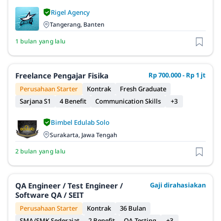
Rigel Agency
Tangerang, Banten
1 bulan yang lalu
Freelance Pengajar Fisika
Rp 700.000 - Rp 1 jt
Perusahaan Starter
Kontrak
Fresh Graduate
Sarjana S1
4 Benefit
Communication Skills
+3
Bimbel Edulab Solo
Surakarta, Jawa Tengah
2 bulan yang lalu
QA Engineer / Test Engineer /
Gaji dirahasiakan
Software QA / SEIT
Perusahaan Starter
Kontrak
36 Bulan
SMA/SMK Sederajat
2 Benefit
QA Testing
+3