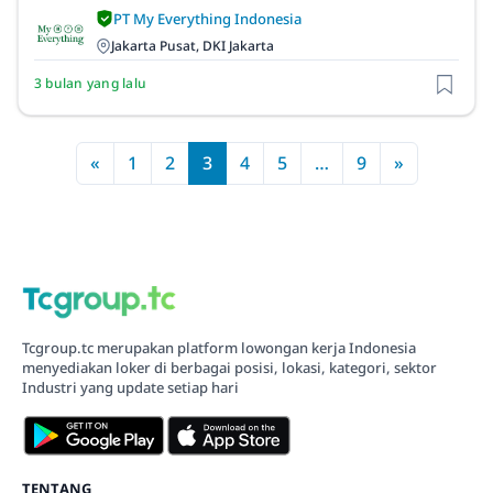
PT My Everything Indonesia
Jakarta Pusat, DKI Jakarta
3 bulan yang lalu
«
1
2
3
4
5
…
9
»
Tcgroup.tc merupakan platform lowongan kerja Indonesia
menyediakan loker di berbagai posisi, lokasi, kategori, sektor
Industri yang update setiap hari
TENTANG