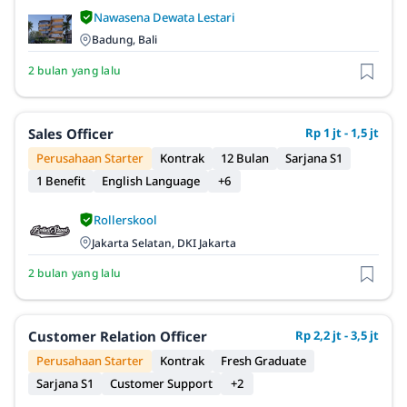
Nawasena Dewata Lestari
Badung, Bali
2 bulan yang lalu
Sales Officer
Rp 1 jt - 1,5 jt
Perusahaan Starter
Kontrak
12 Bulan
Sarjana S1
1 Benefit
English Language
+6
Rollerskool
Jakarta Selatan, DKI Jakarta
2 bulan yang lalu
Customer Relation Officer
Rp 2,2 jt - 3,5 jt
Perusahaan Starter
Kontrak
Fresh Graduate
Sarjana S1
Customer Support
+2