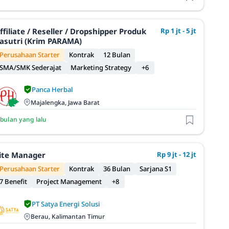
ffiliate / Reseller / Dropshipper Produk
Rp 1 jt - 5 jt
asutri (Krim PARAMA)
Perusahaan Starter
Kontrak
12 Bulan
SMA/SMK Sederajat
Marketing Strategy
+6
Panca Herbal
Majalengka, Jawa Barat
 bulan yang lalu
ite Manager
Rp 9 jt - 12 jt
Perusahaan Starter
Kontrak
36 Bulan
Sarjana S1
7 Benefit
Project Management
+8
PT Satya Energi Solusi
Berau, Kalimantan Timur