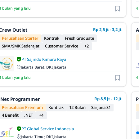
4 bulan yang lalu
4
Crew Outlet
Rp 2,5 jt - 3,2 jt
A
Perusahaan Starter
Kontrak
Fresh Graduate
SMA/SMK Sederajat
Customer Service
+2
PT Sajindo Kimura Raya
Jakarta Barat, DKI Jakarta
4 bulan yang lalu
4
.Net Programmer
Rp 8,5 jt - 12 jt
P
Perusahaan Premium
Kontrak
12 Bulan
Sarjana S1
4 Benefit
.NET
+4
PT Global Service Indonesia
Jakarta Timur, DKI Jakarta