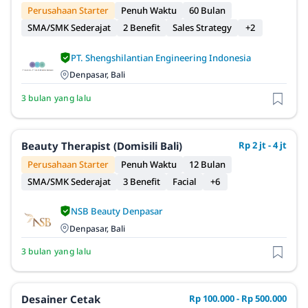
Perusahaan Starter
Penuh Waktu
60 Bulan
SMA/SMK Sederajat
2 Benefit
Sales Strategy
+2
PT. Shengshilantian Engineering Indonesia
Denpasar, Bali
3 bulan yang lalu
Beauty Therapist (Domisili Bali)
Rp 2 jt - 4 jt
Perusahaan Starter
Penuh Waktu
12 Bulan
SMA/SMK Sederajat
3 Benefit
Facial
+6
NSB Beauty Denpasar
Denpasar, Bali
3 bulan yang lalu
Desainer Cetak
Rp 100.000 - Rp 500.000