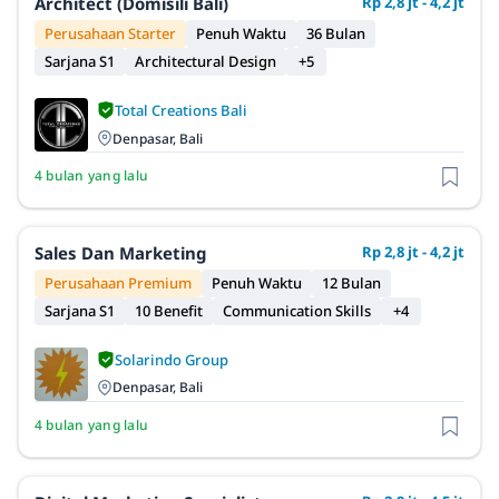
Architect (Domisili Bali)
Rp 2,8 jt - 4,2 jt
Perusahaan Starter
Penuh Waktu
36 Bulan
Sarjana S1
Architectural Design
+5
Total Creations Bali
Denpasar, Bali
4 bulan yang lalu
Sales Dan Marketing
Rp 2,8 jt - 4,2 jt
Perusahaan Premium
Penuh Waktu
12 Bulan
Sarjana S1
10 Benefit
Communication Skills
+4
Solarindo Group
Denpasar, Bali
4 bulan yang lalu