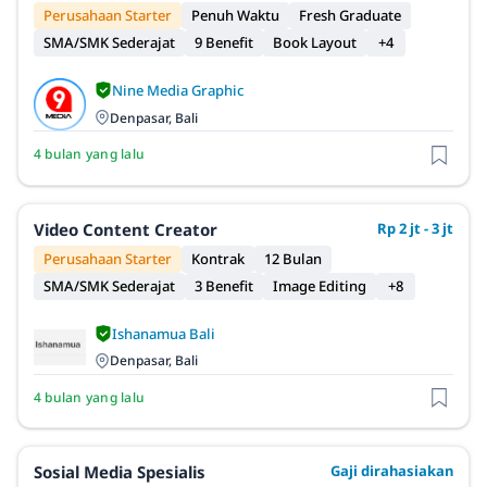
Perusahaan Starter
Penuh Waktu
Fresh Graduate
SMA/SMK Sederajat
9 Benefit
Book Layout
+4
Nine Media Graphic
Denpasar, Bali
4 bulan yang lalu
Video Content Creator
Rp 2 jt - 3 jt
Perusahaan Starter
Kontrak
12 Bulan
SMA/SMK Sederajat
3 Benefit
Image Editing
+8
Ishanamua Bali
Denpasar, Bali
4 bulan yang lalu
Sosial Media Spesialis
Gaji dirahasiakan