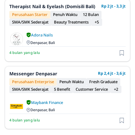
Therapist Nail & Eyelash (Domisili Bali)
Rp 2 jt - 3,3 jt
Perusahaan Starter
Penuh Waktu
12 Bulan
SMA/SMK Sederajat
Beauty Treatments
+5
Adora Nails
Denpasar, Bali
4 bulan yang lalu
Messenger Denpasar
Rp 2,4 jt - 3,6 jt
Perusahaan Enterprise
Penuh Waktu
Fresh Graduate
SMA/SMK Sederajat
5 Benefit
Customer Service
+2
Maybank Finance
Denpasar, Bali
4 bulan yang lalu