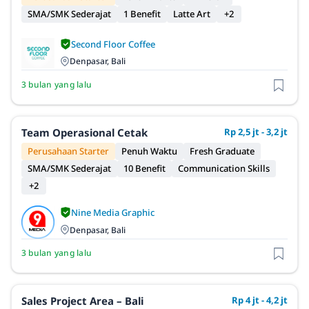
SMA/SMK Sederajat
1 Benefit
Latte Art
+2
Second Floor Coffee
Denpasar, Bali
3 bulan yang lalu
Team Operasional Cetak
Rp 2,5 jt - 3,2 jt
Perusahaan Starter
Penuh Waktu
Fresh Graduate
SMA/SMK Sederajat
10 Benefit
Communication Skills
+2
Nine Media Graphic
Denpasar, Bali
3 bulan yang lalu
Sales Project Area – Bali
Rp 4 jt - 4,2 jt