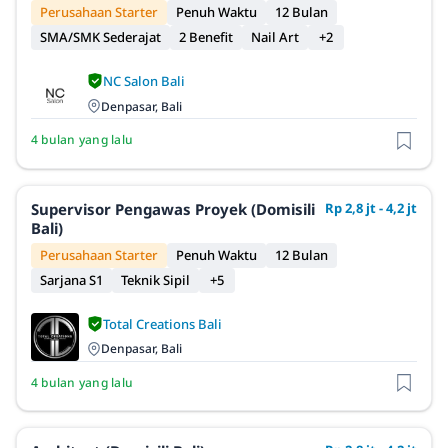
Perusahaan Starter
Penuh Waktu
12 Bulan
SMA/SMK Sederajat
2 Benefit
Nail Art
+2
NC Salon Bali
Denpasar, Bali
4 bulan yang lalu
Supervisor Pengawas Proyek (Domisili
Rp 2,8 jt - 4,2 jt
Bali)
Perusahaan Starter
Penuh Waktu
12 Bulan
Sarjana S1
Teknik Sipil
+5
Total Creations Bali
Denpasar, Bali
4 bulan yang lalu