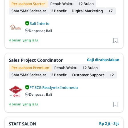
Perusahaan Starter
Penuh Waktu
12 Bulan
SMA/SMK Sederajat
2 Benefit
Digital Marketing
+7
Bali Interio
Denpasar, Bali
4 bulan yang lalu
Sales Project Coordinator
Gaji dirahasiakan
Perusahaan Premium
Penuh Waktu
12 Bulan
SMA/SMK Sederajat
2 Benefit
Customer Support
+2
PT SCG Readymix Indonesia
Denpasar, Bali
4 bulan yang lalu
STAFF SALON
Rp 2 jt - 3 jt