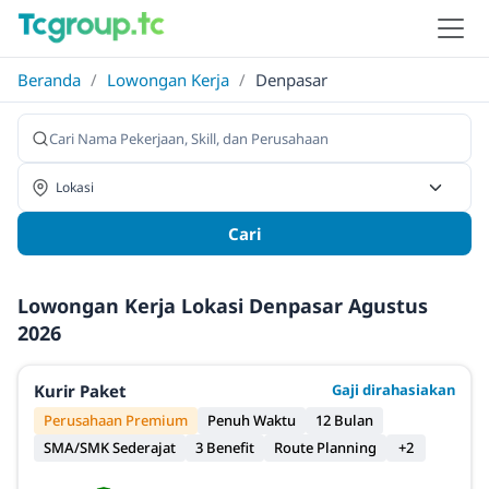
Beranda
/
Lowongan Kerja
/
Denpasar
Cari
Lowongan Kerja Lokasi Denpasar Agustus
2026
Kurir Paket
Gaji dirahasiakan
Perusahaan Premium
Penuh Waktu
12 Bulan
SMA/SMK Sederajat
3 Benefit
Route Planning
+2