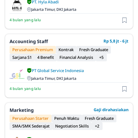
PT. Hyla Abadi
Jakarta Timur, DKI Jakarta
4 bulan yang lalu
Accounting Staff
Rp 5,8 jt - 6 jt
Perusahaan Premium
Kontrak
Fresh Graduate
Sarjana S1
4 Benefit
Financial Analysis
+5
PT Global Service Indonesia
Jakarta Timur, DKI Jakarta
4 bulan yang lalu
Marketing
Gaji dirahasiakan
Perusahaan Starter
Penuh Waktu
Fresh Graduate
SMA/SMK Sederajat
Negotiation Skills
+2