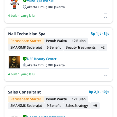
Asba Jaya Berkah
Jakarta Timur, DKI Jakarta
4 bulan yang lalu
Nail Technician Spa
Rp 1 jt - 3 jt
Perusahaan Starter
Penuh Waktu
12 Bulan
SMA/SMK Sederajat
5 Benefit
Beauty Treatments
+2
DEF Beauty Center
Jakarta Timur, DKI Jakarta
4 bulan yang lalu
Sales Consultant
Rp 2 jt - 10 jt
Perusahaan Starter
Penuh Waktu
12 Bulan
SMA/SMK Sederajat
9 Benefit
Sales Strategy
+9