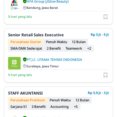
AFA Group (JGlow Beauty)
Bandung, Jawa Barat
5 hari yang lalu
Senior Retail Sales Executive
Rp 3 jt - 5 jt
Perusahaan Starter
Penuh Waktu
12 Bulan
SMA/SMK Sederajat
2 Benefit
Teamwork
+2
PT J.C. UTAMA TEHNIK INDONESIA
Surabaya, Jawa Timur
5 hari yang lalu
STAFF AKUNTANSI
Rp 3,0 jt - 3 jt
Perusahaan Premium
Penuh Waktu
12 Bulan
Sarjana S1
3 Benefit
Accounting
+5