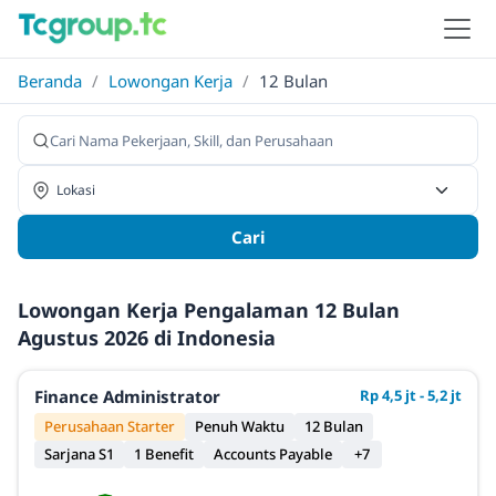
Beranda
/
Lowongan Kerja
/
12 Bulan
Cari
Lowongan Kerja Pengalaman 12 Bulan
Agustus 2026 di Indonesia
Finance Administrator
Rp 4,5 jt - 5,2 jt
Perusahaan Starter
Penuh Waktu
12 Bulan
Sarjana S1
1 Benefit
Accounts Payable
+7