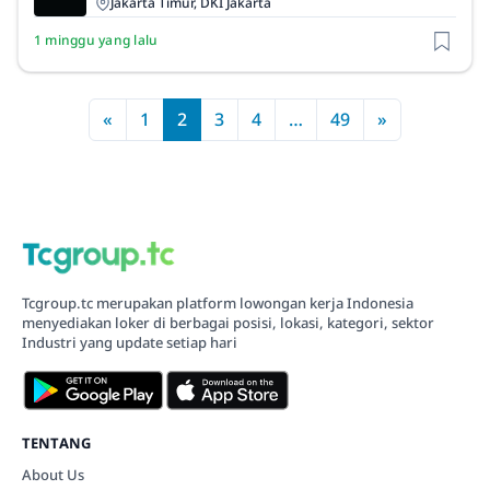
Jakarta Timur, DKI Jakarta
1 minggu yang lalu
«
1
2
3
4
…
49
»
Tcgroup.tc merupakan platform lowongan kerja Indonesia
menyediakan loker di berbagai posisi, lokasi, kategori, sektor
Industri yang update setiap hari
TENTANG
About Us