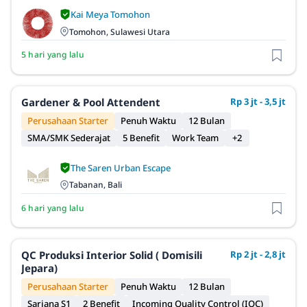
Kai Meya Tomohon
Tomohon, Sulawesi Utara
5 hari yang lalu
Gardener & Pool Attendent
Rp 3 jt - 3,5 jt
Perusahaan Starter
Penuh Waktu
12 Bulan
SMA/SMK Sederajat
5 Benefit
Work Team
+2
The Saren Urban Escape
Tabanan, Bali
6 hari yang lalu
QC Produksi Interior Solid ( Domisili
Rp 2 jt - 2,8 jt
Jepara)
Perusahaan Starter
Penuh Waktu
12 Bulan
Sarjana S1
2 Benefit
Incoming Quality Control (IQC)