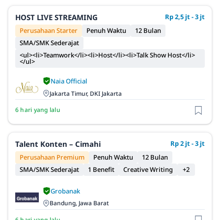
HOST LIVE STREAMING
Rp 2,5 jt - 3 jt
Perusahaan Starter
Penuh Waktu
12 Bulan
SMA/SMK Sederajat
<ul><li>Teamwork</li><li>Host</li><li>Talk Show Host</li>
</ul>
Naia Official
Jakarta Timur, DKI Jakarta
6 hari yang lalu
Talent Konten – Cimahi
Rp 2 jt - 3 jt
Perusahaan Premium
Penuh Waktu
12 Bulan
SMA/SMK Sederajat
1 Benefit
Creative Writing
+2
Grobanak
Bandung, Jawa Barat
6 hari yang lalu