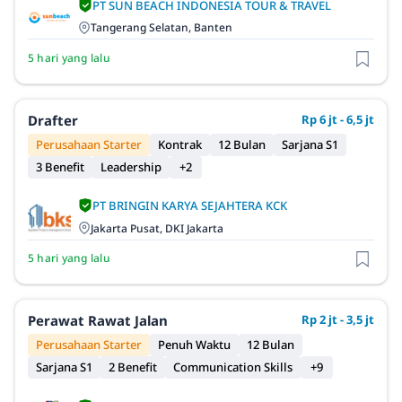
PT SUN BEACH INDONESIA TOUR & TRAVEL
Tangerang Selatan, Banten
5 hari yang lalu
Drafter
Rp 6 jt - 6,5 jt
Perusahaan Starter
Kontrak
12 Bulan
Sarjana S1
3 Benefit
Leadership
+2
PT BRINGIN KARYA SEJAHTERA KCK
Jakarta Pusat, DKI Jakarta
5 hari yang lalu
Perawat Rawat Jalan
Rp 2 jt - 3,5 jt
Perusahaan Starter
Penuh Waktu
12 Bulan
Sarjana S1
2 Benefit
Communication Skills
+9