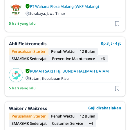
PT Wahana Flora Malang (WKF Malang)
Surabaya, Jawa Timur
5 hari yang lalu
Ahli Elektromedis
Rp 3 jt - 4 jt
Perusahaan Starter
Penuh Waktu
12 Bulan
SMA/SMK Sederajat
Preventive Maintenance
+6
RUMAH SAKIT Hj. BUNDA HALIMAH BATAM
Batam, Kepulauan Riau
5 hari yang lalu
Waiter / Waitress
Gaji dirahasiakan
Perusahaan Starter
Penuh Waktu
12 Bulan
SMA/SMK Sederajat
Customer Service
+4