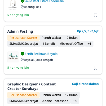
Savio Real Estate Indonesia
Badung, Bali
5 hari yang lalu
Admin Posting
Rp 2,5 jt - 2,6 jt
Perusahaan Starter
Penuh Waktu
12 Bulan
SMA/SMK Sederajat
1 Benefit
Microsoft Office
+4
Benih Seribuan Boyolali
Boyolali, Jawa Tengah
5 hari yang lalu
Graphic Designer / Content
Gaji dirahasiakan
Creator Surabaya
Perusahaan Starter
Penuh Waktu
12 Bulan
SMA/SMK Sederajat
Adobe Photoshop
+8