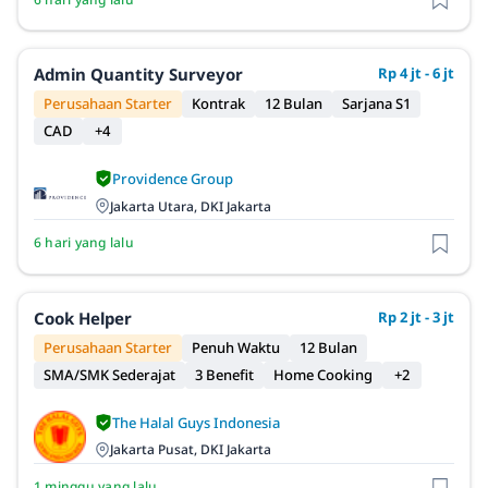
Admin Quantity Surveyor
Rp 4 jt - 6 jt
Perusahaan Starter
Kontrak
12 Bulan
Sarjana S1
CAD
+4
Providence Group
Jakarta Utara, DKI Jakarta
6 hari yang lalu
Cook Helper
Rp 2 jt - 3 jt
Perusahaan Starter
Penuh Waktu
12 Bulan
SMA/SMK Sederajat
3 Benefit
Home Cooking
+2
The Halal Guys Indonesia
Jakarta Pusat, DKI Jakarta
1 minggu yang lalu