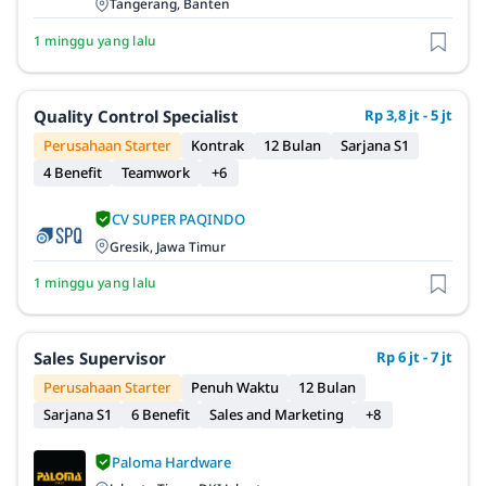
Tangerang, Banten
1 minggu yang lalu
Quality Control Specialist
Rp 3,8 jt - 5 jt
Perusahaan Starter
Kontrak
12 Bulan
Sarjana S1
4 Benefit
Teamwork
+6
CV SUPER PAQINDO
Gresik, Jawa Timur
1 minggu yang lalu
Sales Supervisor
Rp 6 jt - 7 jt
Perusahaan Starter
Penuh Waktu
12 Bulan
Sarjana S1
6 Benefit
Sales and Marketing
+8
Paloma Hardware