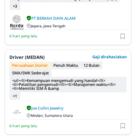
+3
PT BERKAH DAYA ALAM
Jepara, Jawa Tengah
6 hari yang lalu
Driver (MEDAN)
Gaji dirahasiakan
Perusahaan Starter
Penuh Waktu
12 Bulan
SMA/SMK Sederajat
<ul><li>Kemampuan mengemudi yang handal</li>
<li>Pelatihan pengemudi</li><li>Manajemen waktu</li>
<li>Memiliki SIM A &amp
+1
Joe Collin Jewelry
Medan, Sumatera Utara
6 hari yang lalu