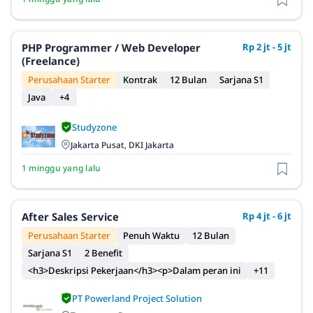
PHP Programmer / Web Developer
Rp 2 jt - 5 jt
(Freelance)
Perusahaan Starter
Kontrak
12 Bulan
Sarjana S1
Java
+4
Studyzone
Jakarta Pusat, DKI Jakarta
1 minggu yang lalu
After Sales Service
Rp 4 jt - 6 jt
Perusahaan Starter
Penuh Waktu
12 Bulan
Sarjana S1
2 Benefit
<h3>Deskripsi Pekerjaan</h3><p>Dalam peran ini
+11
PT Powerland Project Solution