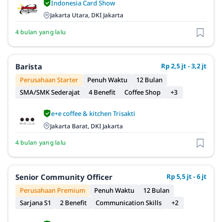
Indonesia Card Show
Jakarta Utara, DKI Jakarta
4 bulan yang lalu
Barista
Rp 2,5 jt - 3,2 jt
Perusahaan Starter
Penuh Waktu
12 Bulan
SMA/SMK Sederajat
4 Benefit
Coffee Shop
+3
e+e coffee & kitchen Trisakti
Jakarta Barat, DKI Jakarta
4 bulan yang lalu
Senior Community Officer
Rp 5,5 jt - 6 jt
Perusahaan Premium
Penuh Waktu
12 Bulan
Sarjana S1
2 Benefit
Communication Skills
+2