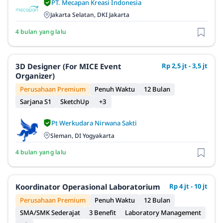
PT. Mecapan Kreasi Indonesia
Jakarta Selatan, DKI Jakarta
4 bulan yang lalu
3D Designer (For MICE Event
Rp 2,5 jt - 3,5 jt
Organizer)
Perusahaan Premium
Penuh Waktu
12 Bulan
Sarjana S1
SketchUp
+3
Pt Werkudara Nirwana Sakti
Sleman, DI Yogyakarta
4 bulan yang lalu
Koordinator Operasional Laboratorium
Rp 4 jt - 10 jt
Perusahaan Premium
Penuh Waktu
12 Bulan
SMA/SMK Sederajat
3 Benefit
Laboratory Management