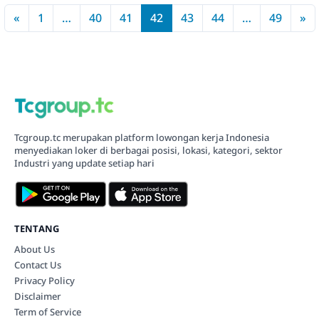
«
1
…
40
41
42
43
44
…
49
»
Tcgroup.tc merupakan platform lowongan kerja Indonesia
menyediakan loker di berbagai posisi, lokasi, kategori, sektor
Industri yang update setiap hari
TENTANG
About Us
Contact Us
Privacy Policy
Disclaimer
Term of Service