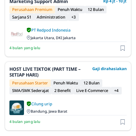
Marketing Support Admin
Rp 4 jt - 10 jt
Perusahaan Premium
Penuh Waktu
12 Bulan
Sarjana S1
Administration
+3
PT Redpod Indonesia
Jakarta Utara, DKI Jakarta
4 bulan yang lalu
HOST LIVE TIKTOK (PART TIME –
Gaji dirahasiakan
SETIAP HARI)
Perusahaan Starter
Penuh Waktu
12 Bulan
SMA/SMK Sederajat
2 Benefit
Live E-Commerce
+4
Cilung urip
Bandung, Jawa Barat
4 bulan yang lalu