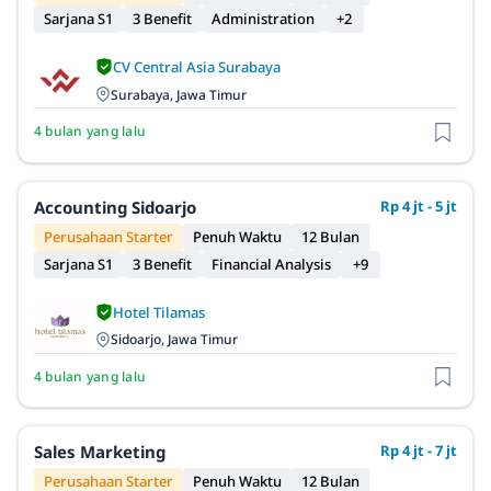
Sarjana S1
3 Benefit
Administration
+2
CV Central Asia Surabaya
Surabaya, Jawa Timur
4 bulan yang lalu
Accounting Sidoarjo
Rp 4 jt - 5 jt
Perusahaan Starter
Penuh Waktu
12 Bulan
Sarjana S1
3 Benefit
Financial Analysis
+9
Hotel Tilamas
Sidoarjo, Jawa Timur
4 bulan yang lalu
Sales Marketing
Rp 4 jt - 7 jt
Perusahaan Starter
Penuh Waktu
12 Bulan