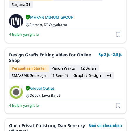
Sarjana S1
MAKAN MINUM GROUP
Sleman, DI Yogyakarta
4 bulan yang lalu
Design Grafis Editing Video For Online
Rp 2 jt - 2,5 jt
Shop
Perusahaan Starter
Penuh Waktu
12 Bulan
SMA/SMK Sederajat
1 Benefit
Graphic Design
+4
Global Outlet
Depok, Jawa Barat
4 bulan yang lalu
Guru Privat Calistung Dan Sensory
Gaji dirahasiakan