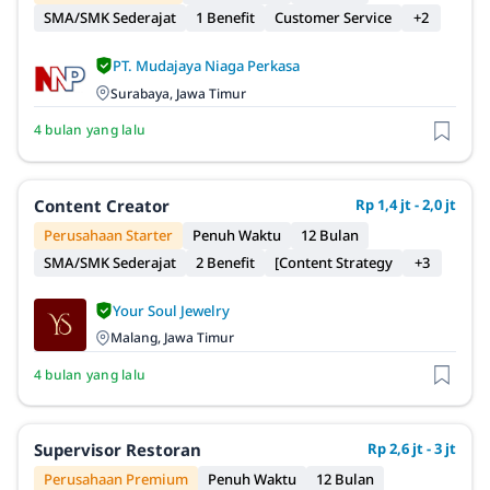
SMA/SMK Sederajat
1 Benefit
Customer Service
+2
PT. Mudajaya Niaga Perkasa
Surabaya, Jawa Timur
4 bulan yang lalu
Content Creator
Rp 1,4 jt - 2,0 jt
Perusahaan Starter
Penuh Waktu
12 Bulan
SMA/SMK Sederajat
2 Benefit
[Content Strategy
+3
Your Soul Jewelry
Malang, Jawa Timur
4 bulan yang lalu
Supervisor Restoran
Rp 2,6 jt - 3 jt
Perusahaan Premium
Penuh Waktu
12 Bulan