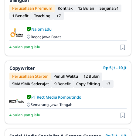
Bilingual
Perusahaan Premium
Kontrak
12 Bulan
Sarjana S1
1 Benefit
Teaching
+7
Nalom Edu
Bogor, Jawa Barat
4 bulan yang lalu
Copywriter
Rp 5 jt - 10 jt
Perusahaan Starter
Penuh Waktu
12 Bulan
SMA/SMK Sederajat
9 Benefit
Copy Editing
+3
PT Rect Media Komputindo
Semarang, Jawa Tengah
4 bulan yang lalu
Social Media Specialist & Conten Creator
Rp 3 jt - 4 jt