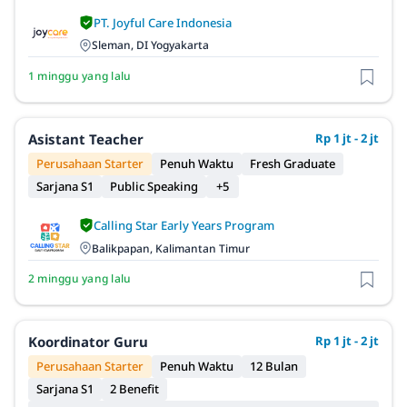
PT. Joyful Care Indonesia
Sleman, DI Yogyakarta
1 minggu yang lalu
Asistant Teacher
Rp 1 jt - 2 jt
Perusahaan Starter
Penuh Waktu
Fresh Graduate
Sarjana S1
Public Speaking
+5
Calling Star Early Years Program
Balikpapan, Kalimantan Timur
2 minggu yang lalu
Koordinator Guru
Rp 1 jt - 2 jt
Perusahaan Starter
Penuh Waktu
12 Bulan
Sarjana S1
2 Benefit