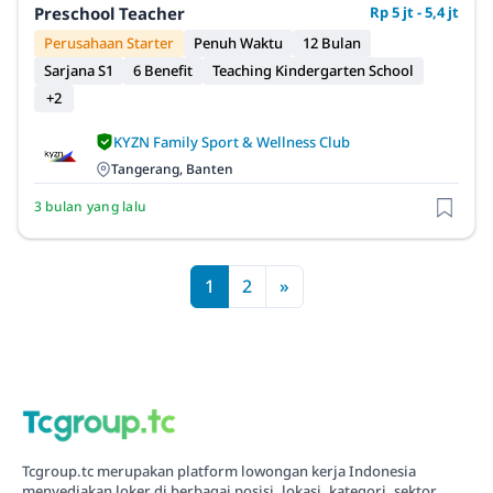
Preschool Teacher
Rp 5 jt - 5,4 jt
Perusahaan Starter
Penuh Waktu
12 Bulan
Sarjana S1
6 Benefit
Teaching Kindergarten School
+2
KYZN Family Sport & Wellness Club
Tangerang, Banten
3 bulan yang lalu
1
2
»
Tcgroup.tc merupakan platform lowongan kerja Indonesia
menyediakan loker di berbagai posisi, lokasi, kategori, sektor