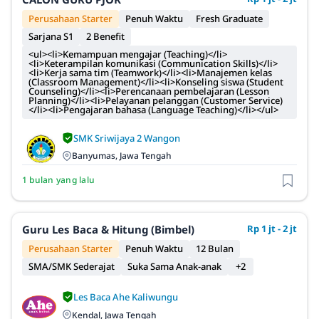
Perusahaan Starter
Penuh Waktu
Fresh Graduate
Sarjana S1
2 Benefit
<ul><li>Kemampuan mengajar (Teaching)</li>
<li>Keterampilan komunikasi (Communication Skills)</li>
<li>Kerja sama tim (Teamwork)</li><li>Manajemen kelas
(Classroom Management)</li><li>Konseling siswa (Student
Counseling)</li><li>Perencanaan pembelajaran (Lesson
Planning)</li><li>Pelayanan pelanggan (Customer Service)
</li><li>Pengajaran bahasa (Language Teaching)</li></ul>
SMK Sriwijaya 2 Wangon
Banyumas, Jawa Tengah
1 bulan yang lalu
Guru Les Baca & Hitung (Bimbel)
Rp 1 jt - 2 jt
Perusahaan Starter
Penuh Waktu
12 Bulan
SMA/SMK Sederajat
Suka Sama Anak-anak
+2
Les Baca Ahe Kaliwungu
Kendal, Jawa Tengah