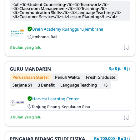
<ul><li>Student Counseling</li><li>Teamwork</li>
<li>Classroom Management</li><li>Teaching</li>
<li>Communication Skills</li><li>Language Teaching</li>
<li>Customer Service</li><li>Lesson Planning</li></ul>
Brain Academy Ruangguru Jembrana
Jembrana, Bali
3 bulan yang lalu
GURU MANDARIN
Rp 8 jt - 9 jt
Perusahaan Starter
Penuh Waktu
Fresh Graduate
Sarjana S1
3 Benefit
Language Teaching
+5
Harvest Learning Center
Tanjung Pinang, Kepulauan Riau
3 bulan yang lalu
PENGAJAR BIDANG STUDI FISIKA
Rp 700.000 - Rp 3 jt