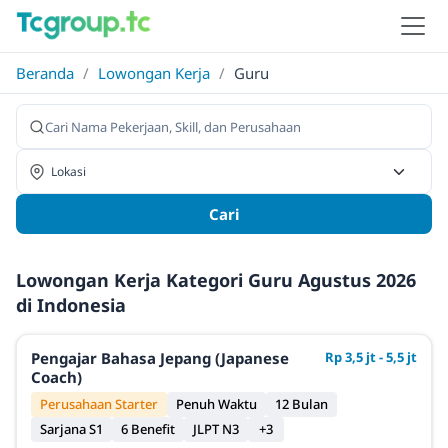
Beranda
/
Lowongan Kerja
/
Guru
Cari
Lowongan Kerja Kategori Guru Agustus 2026
di Indonesia
Pengajar Bahasa Jepang (Japanese
Rp 3,5 jt - 5,5 jt
Coach)
Perusahaan Starter
Penuh Waktu
12 Bulan
Sarjana S1
6 Benefit
JLPT N3
+3