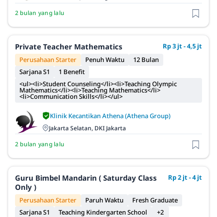
2 bulan yang lalu
Private Teacher Mathematics
Rp 3 jt - 4,5 jt
Perusahaan Starter
Penuh Waktu
12 Bulan
Sarjana S1
1 Benefit
<ul><li>Student Counseling</li><li>Teaching Olympic
Mathematics</li><li>Teaching Mathematics</li>
<li>Communication Skills</li></ul>
Klinik Kecantikan Athena (Athena Group)
Jakarta Selatan, DKI Jakarta
2 bulan yang lalu
Guru Bimbel Mandarin ( Saturday Class
Rp 2 jt - 4 jt
Only )
Perusahaan Starter
Paruh Waktu
Fresh Graduate
Sarjana S1
Teaching Kindergarten School
+2