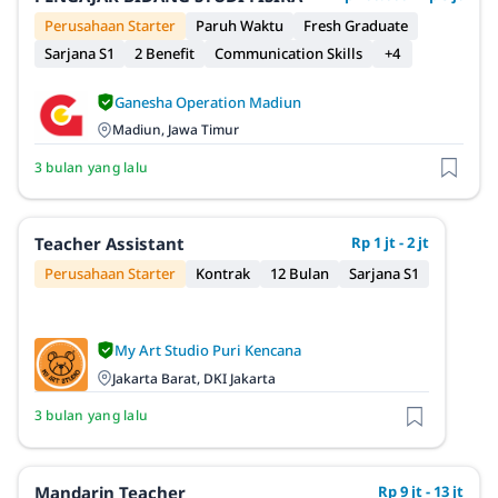
Perusahaan Starter
Paruh Waktu
Fresh Graduate
Sarjana S1
2 Benefit
Communication Skills
+4
Ganesha Operation Madiun
Madiun, Jawa Timur
3 bulan yang lalu
Teacher Assistant
Rp 1 jt - 2 jt
Perusahaan Starter
Kontrak
12 Bulan
Sarjana S1
My Art Studio Puri Kencana
Jakarta Barat, DKI Jakarta
3 bulan yang lalu
Mandarin Teacher
Rp 9 jt - 13 jt