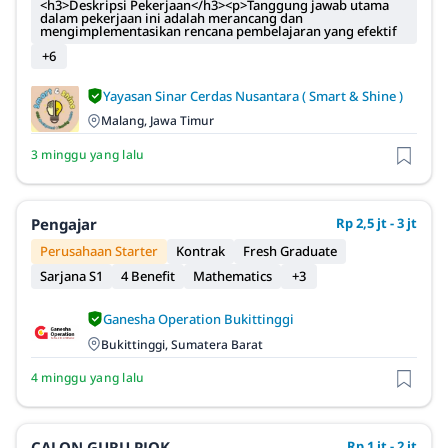
<h3>Deskripsi Pekerjaan</h3><p>Tanggung jawab utama
dalam pekerjaan ini adalah merancang dan
mengimplementasikan rencana pembelajaran yang efektif
+6
Yayasan Sinar Cerdas Nusantara ( Smart & Shine )
Malang, Jawa Timur
3 minggu yang lalu
Pengajar
Rp 2,5 jt - 3 jt
Perusahaan Starter
Kontrak
Fresh Graduate
Sarjana S1
4 Benefit
Mathematics
+3
Ganesha Operation Bukittinggi
Bukittinggi, Sumatera Barat
4 minggu yang lalu
CALON GURU PJOK
Rp 1 jt - 2 jt