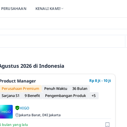
PERUSAHAAN
KENALI KAMI!
gustus 2026 di Indonesia
Product Manager
Rp 8 jt - 10 jt
Perusahaan Premium
Penuh Waktu
36 Bulan
Sarjana S1
9 Benefit
Pengembangan Produk
+5
HIGO
Jakarta Barat, DKI Jakarta
5 bulan yang lalu