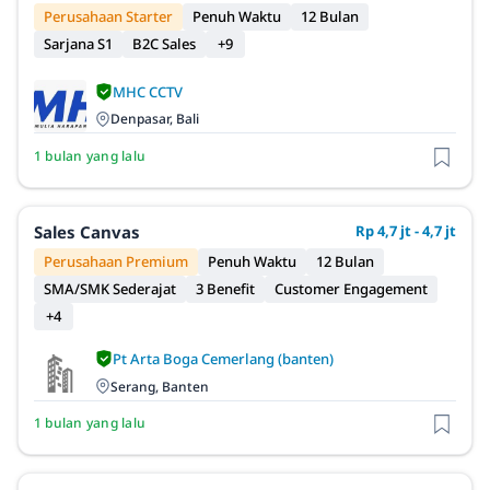
Perusahaan Starter
Penuh Waktu
12 Bulan
Sarjana S1
B2C Sales
+9
MHC CCTV
Denpasar, Bali
1 bulan yang lalu
Sales Canvas
Rp 4,7 jt - 4,7 jt
Perusahaan Premium
Penuh Waktu
12 Bulan
SMA/SMK Sederajat
3 Benefit
Customer Engagement
+4
Pt Arta Boga Cemerlang (banten)
Serang, Banten
1 bulan yang lalu