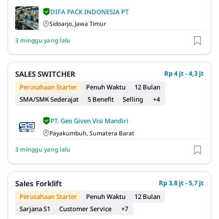
DIFA PACK INDONESIA PT
Sidoarjo, Jawa Timur
3 minggu yang lalu
SALES SWITCHER
Rp 4 jt - 4,3 jt
Perusahaan Starter
Penuh Waktu
12 Bulan
SMA/SMK Sederajat
5 Benefit
Selling
+4
PT. Geo Given Visi Mandiri
Payakumbuh, Sumatera Barat
3 minggu yang lalu
Sales Forklift
Rp 3,8 jt - 5,7 jt
Perusahaan Starter
Penuh Waktu
12 Bulan
Sarjana S1
Customer Service
+7