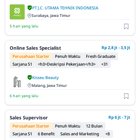
PT J.C. UTAMA TEHNIK INDONESIA
Surabaya, Jawa Timur
5 hari yang lalu
Online Sales Specialist
Rp 2,8 jt - 3,5 jt
Perusahaan Starter
Penuh Waktu
Fresh Graduate
Sarjana S1
<h3>Deskripsi Pekerjaan</h3>
+31
Kisseu Beauty
Malang, Jawa Timur
6 hari yang lalu
Sales Supervisor
Rp 6 jt - 7 jt
Perusahaan Starter
Penuh Waktu
12 Bulan
Sarjana S1
6 Benefit
Sales and Marketing
+8