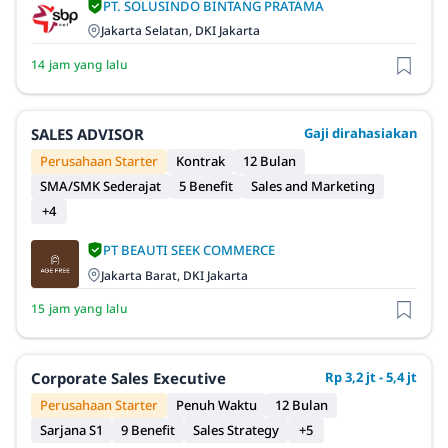
PT. SOLUSINDO BINTANG PRATAMA
Jakarta Selatan, DKI Jakarta
14 jam yang lalu
SALES ADVISOR
Gaji dirahasiakan
Perusahaan Starter
Kontrak
12 Bulan
SMA/SMK Sederajat
5 Benefit
Sales and Marketing
+4
PT BEAUTI SEEK COMMERCE
Jakarta Barat, DKI Jakarta
15 jam yang lalu
Corporate Sales Executive
Rp 3,2 jt - 5,4 jt
Perusahaan Starter
Penuh Waktu
12 Bulan
Sarjana S1
9 Benefit
Sales Strategy
+5