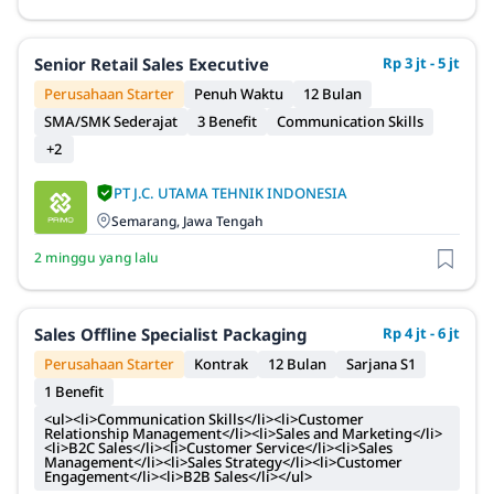
Senior Retail Sales Executive
Rp 3 jt - 5 jt
Perusahaan Starter
Penuh Waktu
12 Bulan
SMA/SMK Sederajat
3 Benefit
Communication Skills
+2
PT J.C. UTAMA TEHNIK INDONESIA
Semarang, Jawa Tengah
2 minggu yang lalu
Sales Offline Specialist Packaging
Rp 4 jt - 6 jt
Perusahaan Starter
Kontrak
12 Bulan
Sarjana S1
1 Benefit
<ul><li>Communication Skills</li><li>Customer
Relationship Management</li><li>Sales and Marketing</li>
<li>B2C Sales</li><li>Customer Service</li><li>Sales
Management</li><li>Sales Strategy</li><li>Customer
Engagement</li><li>B2B Sales</li></ul>