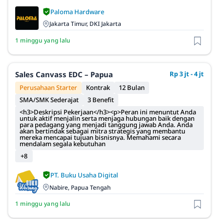
Paloma Hardware
Jakarta Timur, DKI Jakarta
1 minggu yang lalu
Sales Canvass EDC – Papua
Rp 3 jt - 4 jt
Perusahaan Starter
Kontrak
12 Bulan
SMA/SMK Sederajat
3 Benefit
<h3>Deskripsi Pekerjaan</h3><p>Peran ini menuntut Anda
untuk aktif menjalin serta menjaga hubungan baik dengan
para pedagang yang menjadi tanggung jawab Anda. Anda
akan bertindak sebagai mitra strategis yang membantu
mereka mencapai tujuan bisnisnya. Memahami secara
mendalam segala kebutuhan
+8
PT. Buku Usaha Digital
Nabire, Papua Tengah
1 minggu yang lalu