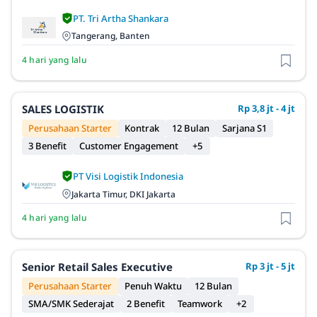
PT. Tri Artha Shankara
Tangerang, Banten
4 hari yang lalu
SALES LOGISTIK
Rp 3,8 jt - 4 jt
Perusahaan Starter
Kontrak
12 Bulan
Sarjana S1
3 Benefit
Customer Engagement
+5
PT Visi Logistik Indonesia
Jakarta Timur, DKI Jakarta
4 hari yang lalu
Senior Retail Sales Executive
Rp 3 jt - 5 jt
Perusahaan Starter
Penuh Waktu
12 Bulan
SMA/SMK Sederajat
2 Benefit
Teamwork
+2