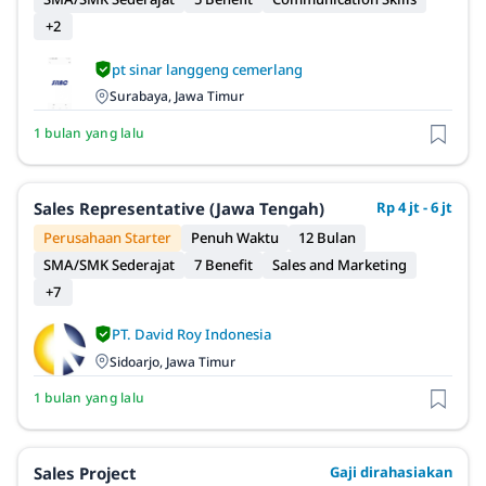
+2
pt sinar langgeng cemerlang
Surabaya, Jawa Timur
1 bulan yang lalu
Sales Representative (Jawa Tengah)
Rp 4 jt - 6 jt
Perusahaan Starter
Penuh Waktu
12 Bulan
SMA/SMK Sederajat
7 Benefit
Sales and Marketing
+7
PT. David Roy Indonesia
Sidoarjo, Jawa Timur
1 bulan yang lalu
Sales Project
Gaji dirahasiakan