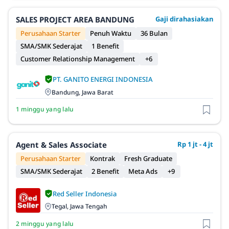
SALES PROJECT AREA BANDUNG
Gaji dirahasiakan
Perusahaan Starter
Penuh Waktu
36 Bulan
SMA/SMK Sederajat
1 Benefit
Customer Relationship Management
+6
PT. GANITO ENERGI INDONESIA
Bandung, Jawa Barat
1 minggu yang lalu
Agent & Sales Associate
Rp 1 jt - 4 jt
Perusahaan Starter
Kontrak
Fresh Graduate
SMA/SMK Sederajat
2 Benefit
Meta Ads
+9
Red Seller Indonesia
Tegal, Jawa Tengah
2 minggu yang lalu