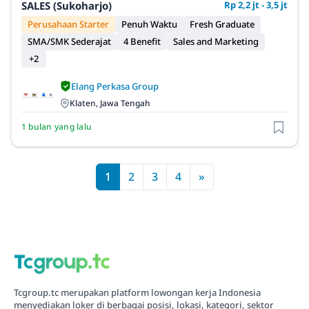
SALES (Sukoharjo)
Rp 2,2 jt - 3,5 jt
Perusahaan Starter
Penuh Waktu
Fresh Graduate
SMA/SMK Sederajat
4 Benefit
Sales and Marketing
+2
Elang Perkasa Group
Klaten, Jawa Tengah
1 bulan yang lalu
1
2
3
4
»
Tcgroup.tc merupakan platform lowongan kerja Indonesia
menyediakan loker di berbagai posisi, lokasi, kategori, sektor