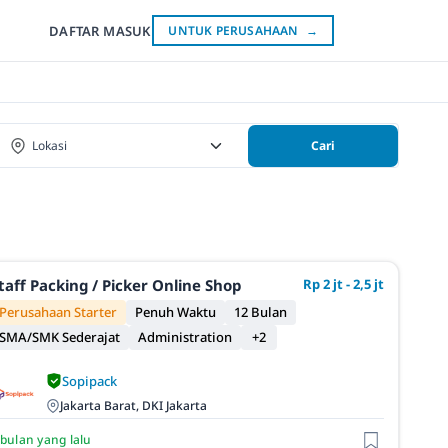
DAFTAR
MASUK
UNTUK PERUSAHAAN
→
Cari
taff Packing / Picker Online Shop
Rp 2 jt - 2,5 jt
Perusahaan Starter
Penuh Waktu
12 Bulan
SMA/SMK Sederajat
Administration
+2
Sopipack
Jakarta Barat, DKI Jakarta
 bulan yang lalu