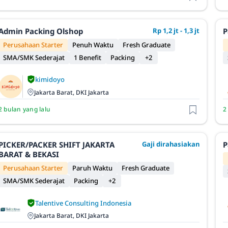
Admin Packing Olshop
Rp 1,2 jt - 1,3 jt
P
Perusahaan Starter
Penuh Waktu
Fresh Graduate
SMA/SMK Sederajat
1 Benefit
Packing
+2
kimidoyo
Jakarta Barat, DKI Jakarta
2 bulan yang lalu
2
PICKER/PACKER SHIFT JAKARTA
Gaji dirahasiakan
P
BARAT & BEKASI
Perusahaan Starter
Paruh Waktu
Fresh Graduate
SMA/SMK Sederajat
Packing
+2
Talentive Consulting Indonesia
Jakarta Barat, DKI Jakarta