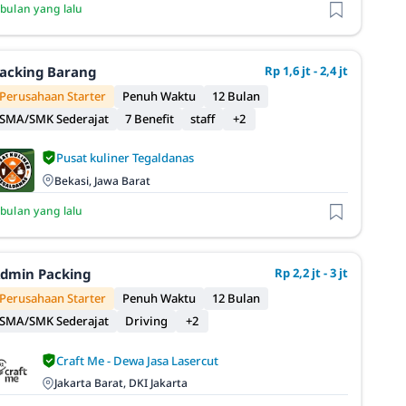
 bulan yang lalu
acking Barang
Rp 1,6 jt - 2,4 jt
Perusahaan Starter
Penuh Waktu
12 Bulan
SMA/SMK Sederajat
7 Benefit
staff
+2
Pusat kuliner Tegaldanas
Bekasi, Jawa Barat
 bulan yang lalu
dmin Packing
Rp 2,2 jt - 3 jt
Perusahaan Starter
Penuh Waktu
12 Bulan
SMA/SMK Sederajat
Driving
+2
Craft Me - Dewa Jasa Lasercut
Jakarta Barat, DKI Jakarta