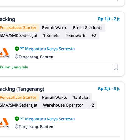
acking
Rp 1 jt - 2 jt
Perusahaan Starter
Penuh Waktu
Fresh Graduate
SMA/SMK Sederajat
1 Benefit
Teamwork
+2
PT Megantara Karya Semesta
Tangerang, Banten
 bulan yang lalu
acking (Tangerang)
Rp 2 jt - 3 jt
Perusahaan Starter
Penuh Waktu
12 Bulan
SMA/SMK Sederajat
Warehouse Operator
+2
PT Megantara Karya Semesta
Tangerang, Banten