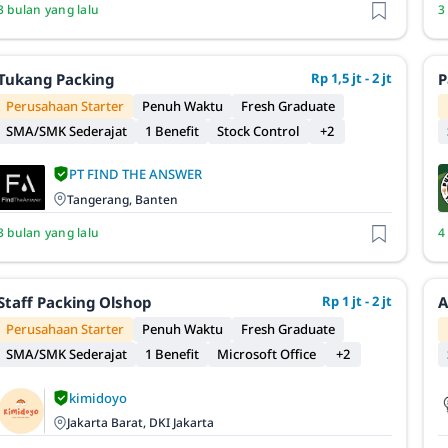
3 bulan yang lalu
3
Tukang Packing
Rp 1,5 jt - 2 jt
P
Perusahaan Starter
Penuh Waktu
Fresh Graduate
SMA/SMK Sederajat
1 Benefit
Stock Control
+2
PT FIND THE ANSWER
Tangerang, Banten
3 bulan yang lalu
4
Staff Packing Olshop
Rp 1 jt - 2 jt
A
Perusahaan Starter
Penuh Waktu
Fresh Graduate
SMA/SMK Sederajat
1 Benefit
Microsoft Office
+2
kimidoyo
Jakarta Barat, DKI Jakarta