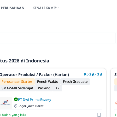
PERUSAHAAN
KENALI KAMI!
tus 2026 di Indonesia
Operator Produksi / Packer (Harian)
Rp 2 jt - 3 jt
S
Perusahaan Starter
Penuh Waktu
Fresh Graduate
SMA/SMK Sederajat
Packing
+2
PT Dwi Prima Rezeky
Bogor, Jawa Barat
1 bulan yang lalu
1