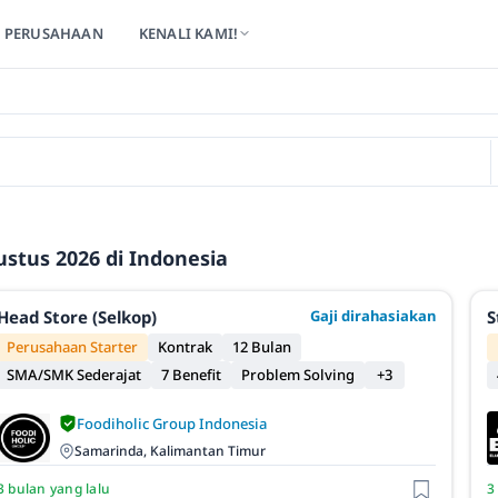
PERUSAHAAN
KENALI KAMI!
stus 2026 di Indonesia
Head Store (Selkop)
Gaji dirahasiakan
S
Perusahaan Starter
Kontrak
12 Bulan
SMA/SMK Sederajat
7 Benefit
Problem Solving
+3
Foodiholic Group Indonesia
Samarinda, Kalimantan Timur
3 bulan yang lalu
3