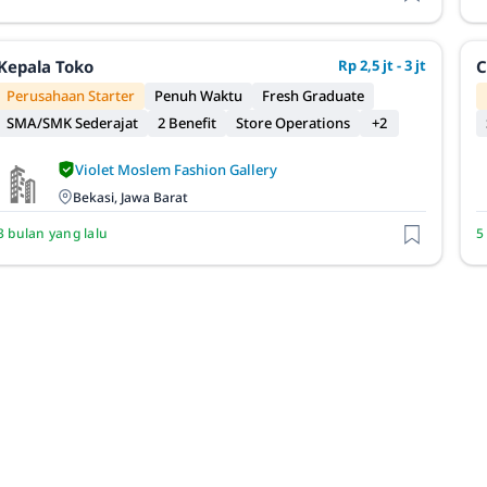
Kepala Toko
Rp 2,5 jt - 3 jt
C
Perusahaan Starter
Penuh Waktu
Fresh Graduate
SMA/SMK Sederajat
2 Benefit
Store Operations
+2
Violet Moslem Fashion Gallery
Bekasi, Jawa Barat
3 bulan yang lalu
5