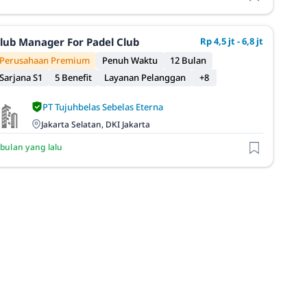
lub Manager For Padel Club
Rp 4,5 jt - 6,8 jt
Perusahaan Premium
Penuh Waktu
12 Bulan
Sarjana S1
5 Benefit
Layanan Pelanggan
+8
PT Tujuhbelas Sebelas Eterna
Jakarta Selatan, DKI Jakarta
 bulan yang lalu