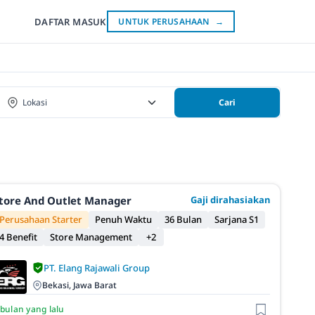
DAFTAR
MASUK
UNTUK PERUSAHAAN
→
Cari
tore And Outlet Manager
Gaji dirahasiakan
Perusahaan Starter
Penuh Waktu
36 Bulan
Sarjana S1
4 Benefit
Store Management
+2
PT. Elang Rajawali Group
Bekasi, Jawa Barat
 bulan yang lalu