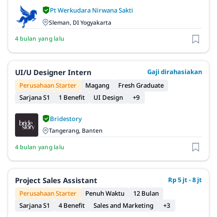
Pt Werkudara Nirwana Sakti
Sleman, DI Yogyakarta
4 bulan yang lalu
UI/U Designer Intern
Gaji dirahasiakan
Perusahaan Starter
Magang
Fresh Graduate
Sarjana S1
1 Benefit
UI Design
+9
Bridestory
Tangerang, Banten
4 bulan yang lalu
Project Sales Assistant
Rp 5 jt - 8 jt
Perusahaan Starter
Penuh Waktu
12 Bulan
Sarjana S1
4 Benefit
Sales and Marketing
+3