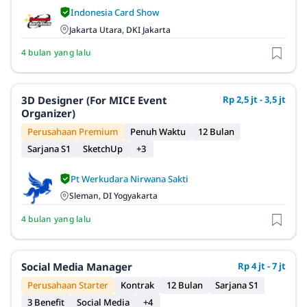
Indonesia Card Show
Jakarta Utara, DKI Jakarta
4 bulan yang lalu
3D Designer (For MICE Event
Rp 2,5 jt - 3,5 jt
Organizer)
Perusahaan Premium
Penuh Waktu
12 Bulan
Sarjana S1
SketchUp
+3
Pt Werkudara Nirwana Sakti
Sleman, DI Yogyakarta
4 bulan yang lalu
Social Media Manager
Rp 4 jt - 7 jt
Perusahaan Starter
Kontrak
12 Bulan
Sarjana S1
3 Benefit
Social Media
+4