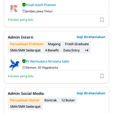
Kisah Kasih Planner
Jember, Jawa Timur
4 bulan yang lalu
Admin Intern
Gaji dirahasiakan
Perusahaan Premium
Magang
Fresh Graduate
SMA/SMK Sederajat
4 Benefit
Data Entry
+4
Pt Werkudara Nirwana Sakti
Sleman, DI Yogyakarta
4 bulan yang lalu
Admin Social Media
Gaji dirahasiakan
Perusahaan Starter
Kontrak
12 Bulan
SMA/SMK Sederajat