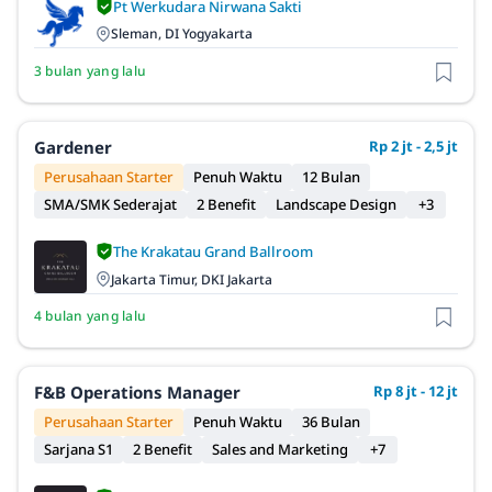
Pt Werkudara Nirwana Sakti
Sleman, DI Yogyakarta
3 bulan yang lalu
Gardener
Rp 2 jt - 2,5 jt
Perusahaan Starter
Penuh Waktu
12 Bulan
SMA/SMK Sederajat
2 Benefit
Landscape Design
+3
The Krakatau Grand Ballroom
Jakarta Timur, DKI Jakarta
4 bulan yang lalu
F&B Operations Manager
Rp 8 jt - 12 jt
Perusahaan Starter
Penuh Waktu
36 Bulan
Sarjana S1
2 Benefit
Sales and Marketing
+7