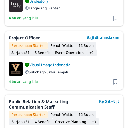
Bridestory
Tangerang, Banten
4 bulan yang lalu
Project Officer
Gaji dirahasiakan
Perusahaan Starter
Penuh Waktu
12 Bulan
Sarjana S1
5 Benefit
Event Operation
+9
Visual Image Indonesia
Sukoharjo, Jawa Tengah
4 bulan yang lalu
Public Relation & Marketing
Rp 5 jt - 8 jt
Communication Staff
Perusahaan Starter
Penuh Waktu
12 Bulan
Sarjana S1
4 Benefit
Creative Planning
+3