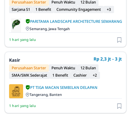
Perusahaan Starter
Penuh Waktu
12 Bulan
Sarjana S1
1 Benefit
Community Engagement
+3
PARITAMA LANDSCAPE ARCHITECTURE SEMARANG
Semarang, Jawa Tengah
1 hari yang lalu
Rp 2,3 jt - 3 jt
Kasir
Perusahaan Starter
Penuh Waktu
12 Bulan
SMA/SMK Sederajat
1 Benefit
Cashier
+2
PT TIGA MACAN SEMBILAN DELAPAN
Tangerang, Banten
1 hari yang lalu