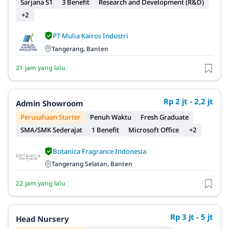
Sarjana S1
3 Benefit
Research and Development (R&D)
+2
PT Mulia Kairos Industri
Tangerang, Banten
21 jam yang lalu
Rp 2 jt - 2,2 jt
Admin Showroom
Perusahaan Starter
Penuh Waktu
Fresh Graduate
SMA/SMK Sederajat
1 Benefit
Microsoft Office
+2
Botanica Fragrance Indonesia
Tangerang Selatan, Banten
22 jam yang lalu
Rp 3 jt - 5 jt
Head Nursery