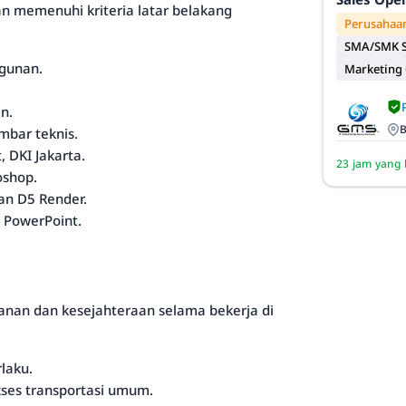
an memenuhi kriteria latar belakang
Perusahaan
SMA/SMK S
gunan.
Marketing
n.
B
bar teknis.
, DKI Jakarta.
23 jam yang 
shop.
an D5 Render.
 PowerPoint.
anan dan kesejahteraan selama bekerja di
laku.
kses transportasi umum.