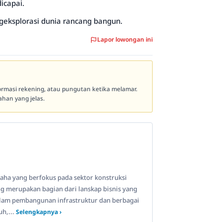
icapai.
geksplorasi dunia rancang bangun.
Lapor lowongan ini
formasi rekening, atau pungutan ketika melamar.
han yang jelas.
saha yang berfokus pada sektor konstruksi
g merupakan bagian dari lanskap bisnis yang
alam pembangunan infrastruktur dan berbagai
h,...
Selengkapnya ›