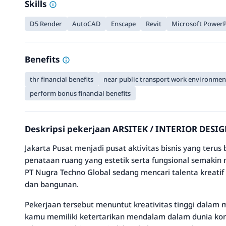
Skills
D5 Render
AutoCAD
Enscape
Revit
Microsoft PowerP
Benefits
thr financial benefits
near public transport work environment 
perform bonus financial benefits
Deskripsi pekerjaan ARSITEK / INTERIOR DESI
Jakarta Pusat menjadi pusat aktivitas bisnis yang ter
penataan ruang yang estetik serta fungsional semakin 
PT Nugra Techno Global sedang mencari talenta kreati
dan bangunan.
Pekerjaan tersebut menuntut kreativitas tinggi dalam 
kamu memiliki ketertarikan mendalam dalam dunia kons