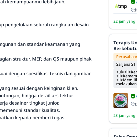
asah kemampuanmu lebih jauh.
J
22 jam yang 
p pengelolaan seluruh rangkaian desain
Terapis U
angunan dan standar keamanan yang
Berkebut
Perusahaan
bagian struktur, MEP, dan QS maupun pihak
Sarjana S1
<ul><li>Ke
uai dengan spesifikasi teknis dan gambar
<li>Kemamp
<li>Memili
melakukan 
ang sesuai dengan keinginan klien.
tongan, hingga detail arsitektur.
ja desainer tingkat junior.
D
 memenuhi standar kualitas.
23 jam yang 
ihatkan kepada pemberi tugas.
Sales Oper