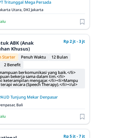
PT Tritunggal Mega Persada
akarta Utara, DKI Jakarta
lalu
Rp 2 jt - 3 jt
ntuk ABK (Anak
uhan Khusus)
 Starter
Penuh Waktu
12 Bulan
2 Benefit
mampuan berkomunikasi yang baik.</li>
uan bekerja sama dalam tim.</li>
ki keterampilan mengajar.</li><li>Mampu
terapi wicara (Speech Therapy).</li></ul>
PAUD Tunjung Mekar Denpasar
enpasar, Bali
lalu
Rp 5 jt - 7 jt
ational