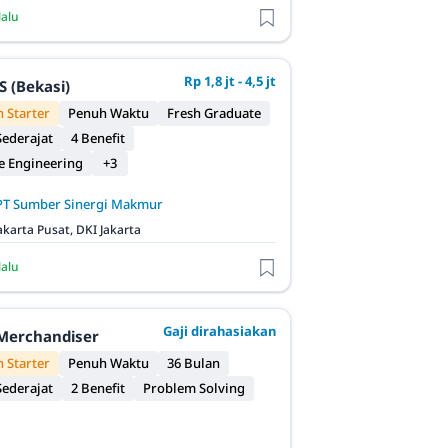
lalu
Rp 1,8 jt - 4,5 jt
S (Bekasi)
 Starter
Penuh Waktu
Fresh Graduate
ederajat
4 Benefit
e Engineering
+3
PT Sumber Sinergi Makmur
akarta Pusat, DKI Jakarta
lalu
Gaji dirahasiakan
Merchandiser
 Starter
Penuh Waktu
36 Bulan
ederajat
2 Benefit
Problem Solving