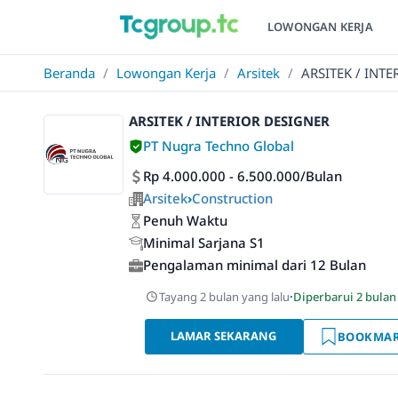
LOWONGAN KERJA
Beranda
/
Lowongan Kerja
/
Arsitek
/
ARSITEK / INT
ARSITEK / INTERIOR DESIGNER
PT Nugra Techno Global
Rp 4.000.000 - 6.500.000/Bulan
Arsitek
›
Construction
Penuh Waktu
Minimal Sarjana S1
Pengalaman minimal dari 12 Bulan
Tayang 2 bulan yang lalu
·
Diperbarui 2 bulan
LAMAR SEKARANG
BOOKMA