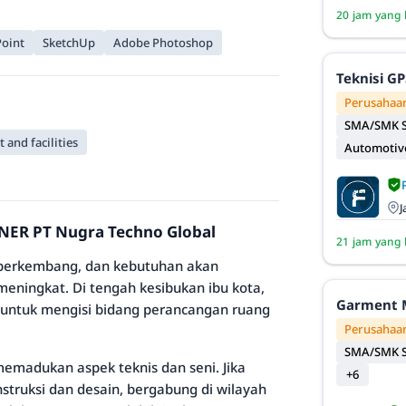
20 jam yang 
oint
SketchUp
Adobe Photoshop
Teknisi GP
Perusahaan
SMA/SMK S
and facilities
Automotiv
J
GNER PT Nugra Techno Global
21 jam yang 
us berkembang, dan kebutuhan akan
meningkat. Di tengah kesibukan ibu kota,
Garment 
f untuk mengisi bidang perancangan ruang
Perusahaan
SMA/SMK S
memadukan aspek teknis dan seni. Jika
+6
truksi dan desain, bergabung di wilayah