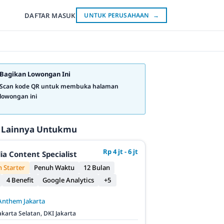
DAFTAR
MASUK
UNTUK PERUSAHAAN
→
Bagikan Lowongan Ini
Scan kode QR untuk membuka halaman
lowongan ini
 Lainnya Untukmu
Rp 4 jt - 6 jt
ia Content Specialist
 Starter
Penuh Waktu
12 Bulan
4 Benefit
Google Analytics
+5
Anthem Jakarta
akarta Selatan, DKI Jakarta