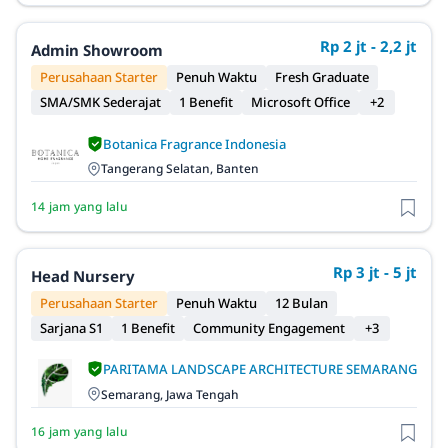
Rp 2 jt - 2,2 jt
Admin Showroom
Perusahaan Starter
Penuh Waktu
Fresh Graduate
SMA/SMK Sederajat
1 Benefit
Microsoft Office
+2
Botanica Fragrance Indonesia
Tangerang Selatan, Banten
14 jam yang lalu
Rp 3 jt - 5 jt
Head Nursery
Perusahaan Starter
Penuh Waktu
12 Bulan
Sarjana S1
1 Benefit
Community Engagement
+3
PARITAMA LANDSCAPE ARCHITECTURE SEMARANG
Semarang, Jawa Tengah
16 jam yang lalu