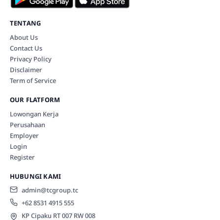
TENTANG
About Us
Contact Us
Privacy Policy
Disclaimer
Term of Service
OUR FLATFORM
Lowongan Kerja
Perusahaan
Employer
Login
Register
HUBUNGI KAMI
admin@tcgroup.tc
+62 8531 4915 555
KP Cipaku RT 007 RW 008