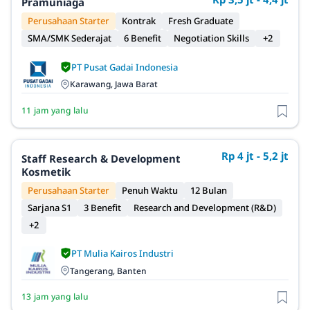
Pramuniaga
Perusahaan Starter
Kontrak
Fresh Graduate
SMA/SMK Sederajat
6 Benefit
Negotiation Skills
+2
PT Pusat Gadai Indonesia
Karawang, Jawa Barat
11 jam yang lalu
Rp 4 jt - 5,2 jt
Staff Research & Development
Kosmetik
Perusahaan Starter
Penuh Waktu
12 Bulan
Sarjana S1
3 Benefit
Research and Development (R&D)
+2
PT Mulia Kairos Industri
Tangerang, Banten
13 jam yang lalu