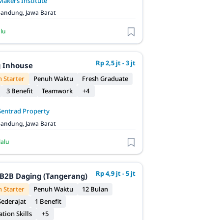
Makers Institute
andung, Jawa Barat
alu
Rp 2,5 jt - 3 jt
 Inhouse
 Starter
Penuh Waktu
Fresh Graduate
3 Benefit
Teamwork
+4
Sentrad Property
andung, Jawa Barat
lalu
Rp 4,9 jt - 5 jt
B2B Daging (Tangerang)
 Starter
Penuh Waktu
12 Bulan
ederajat
1 Benefit
ion Skills
+5