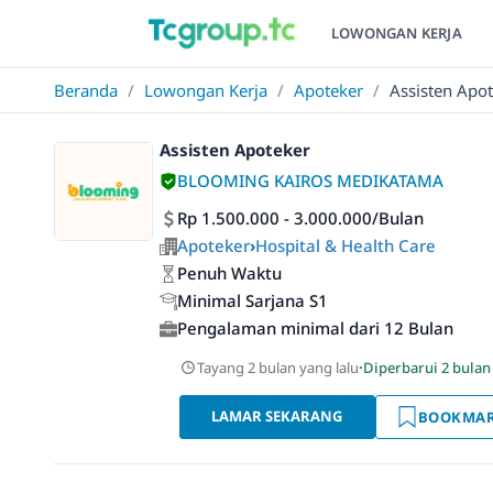
LOWONGAN KERJA
Beranda
/
Lowongan Kerja
/
Apoteker
/
Assisten Apo
Assisten Apoteker
BLOOMING KAIROS MEDIKATAMA
Rp 1.500.000 - 3.000.000/Bulan
Apoteker
›
Hospital & Health Care
Penuh Waktu
Minimal Sarjana S1
Pengalaman minimal dari 12 Bulan
Tayang 2 bulan yang lalu
·
Diperbarui 2 bulan
LAMAR SEKARANG
BOOKMA