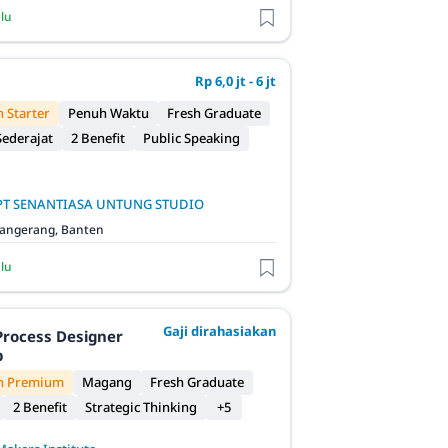
alu
Rp 6,0 jt - 6 jt
 Starter
Penuh Waktu
Fresh Graduate
ederajat
2 Benefit
Public Speaking
PT SENANTIASA UNTUNG STUDIO
angerang, Banten
alu
Gaji dirahasiakan
Process Designer
p
n Premium
Magang
Fresh Graduate
2 Benefit
Strategic Thinking
+5