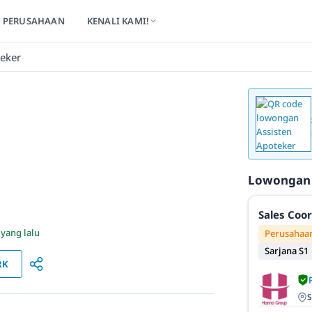
PERUSAHAAN
KENALI KAMI!
teker
Lowongan
Sales Coo
 yang lalu
Perusahaan
Sarjana S1
RK
S