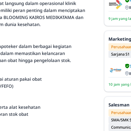
at langsung dalam operasional klinik
B
emiliki peran penting dalam menciptakan
sama BLOOMING KAIROS MEDIKATAMA dan
9 jam yang l
am dunia kesehatan.
Marketing
Apoteker dalam berbagai kegiatan
Perusahaan
 dalam memastikan kelancaran
Sarjana S1
apan obat hingga pengelolaan stok.
B
i aturan pakai obat
10 jam yang 
/FEFO)
a
Salesman 
rta alat kesehatan
Perusahaan
ran stok obat
SMA/SMK S
Communicat