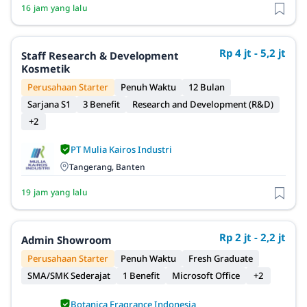
16 jam yang lalu
Rp 4 jt - 5,2 jt
Staff Research & Development
Kosmetik
Perusahaan Starter
Penuh Waktu
12 Bulan
Sarjana S1
3 Benefit
Research and Development (R&D)
+2
PT Mulia Kairos Industri
Tangerang, Banten
19 jam yang lalu
Rp 2 jt - 2,2 jt
Admin Showroom
Perusahaan Starter
Penuh Waktu
Fresh Graduate
SMA/SMK Sederajat
1 Benefit
Microsoft Office
+2
Botanica Fragrance Indonesia