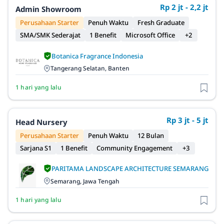
Rp 2 jt - 2,2 jt
Admin Showroom
Perusahaan Starter
Penuh Waktu
Fresh Graduate
SMA/SMK Sederajat
1 Benefit
Microsoft Office
+2
Botanica Fragrance Indonesia
Tangerang Selatan, Banten
1 hari yang lalu
Rp 3 jt - 5 jt
Head Nursery
Perusahaan Starter
Penuh Waktu
12 Bulan
Sarjana S1
1 Benefit
Community Engagement
+3
PARITAMA LANDSCAPE ARCHITECTURE SEMARANG
Semarang, Jawa Tengah
1 hari yang lalu