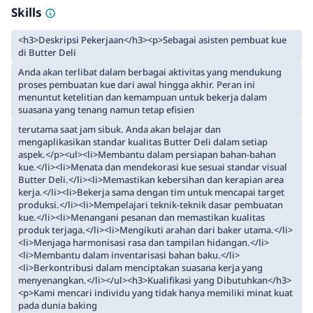
Skills
<h3>Deskripsi Pekerjaan</h3><p>Sebagai asisten pembuat kue
di Butter Deli
Anda akan terlibat dalam berbagai aktivitas yang mendukung
proses pembuatan kue dari awal hingga akhir. Peran ini
menuntut ketelitian dan kemampuan untuk bekerja dalam
suasana yang tenang namun tetap efisien
terutama saat jam sibuk. Anda akan belajar dan
mengaplikasikan standar kualitas Butter Deli dalam setiap
aspek.</p><ul><li>Membantu dalam persiapan bahan-bahan
kue.</li><li>Menata dan mendekorasi kue sesuai standar visual
Butter Deli.</li><li>Memastikan kebersihan dan kerapian area
kerja.</li><li>Bekerja sama dengan tim untuk mencapai target
produksi.</li><li>Mempelajari teknik-teknik dasar pembuatan
kue.</li><li>Menangani pesanan dan memastikan kualitas
produk terjaga.</li><li>Mengikuti arahan dari baker utama.</li>
<li>Menjaga harmonisasi rasa dan tampilan hidangan.</li>
<li>Membantu dalam inventarisasi bahan baku.</li>
<li>Berkontribusi dalam menciptakan suasana kerja yang
menyenangkan.</li></ul><h3>Kualifikasi yang Dibutuhkan</h3>
<p>Kami mencari individu yang tidak hanya memiliki minat kuat
pada dunia baking