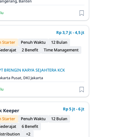
angerang, Banten
alu
Rp 3,7 jt - 4,5 jt
 Starter
Penuh Waktu
12 Bulan
ederajat
2 Benefit
Time Management
PT BRINGIN KARYA SEJAHTERA KCK
akarta Pusat, DKI Jakarta
alu
Rp 5 jt - 6 jt
ck Keeper
 Starter
Penuh Waktu
12 Bulan
ederajat
6 Benefit
istribution
+2