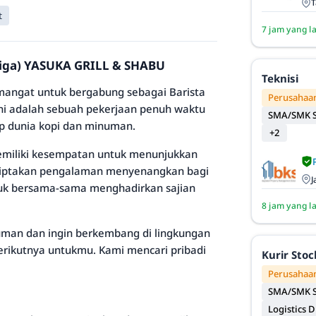
T
t
7 jam yang l
tiga) YASUKA GRILL & SHABU
Teknisi
mangat untuk bergabung sebagai Barista
Perusahaan
. Ini adalah sebuah pekerjaan penuh waktu
SMA/SMK S
ap dunia kopi dan minuman.
+2
memiliki kesempatan untuk menunjukkan
ciptakan pengalaman menyenangkan bagi
J
uk bersama-sama menghadirkan sajian
8 jam yang l
uman dan ingin berkembang di lingkungan
 berikutnya untukmu. Kami mencari pribadi
Kurir Sto
Perusahaan
SMA/SMK S
Logistics D