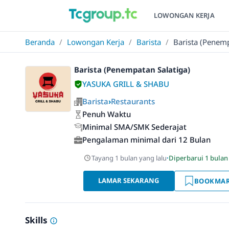
LOWONGAN KERJA
Beranda
/
Lowongan Kerja
/
Barista
/
Barista (Penemp
Barista (Penempatan Salatiga)
YASUKA GRILL & SHABU
Barista
›
Restaurants
Penuh Waktu
Minimal SMA/SMK Sederajat
Pengalaman minimal dari 12 Bulan
Tayang 1 bulan yang lalu
·
Diperbarui 1 bulan
LAMAR SEKARANG
BOOKMA
Skills