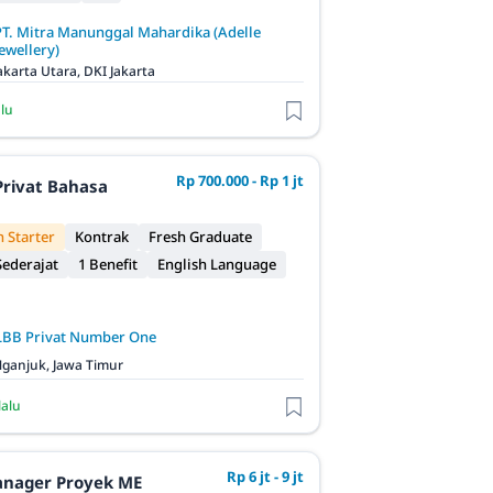
PT. Mitra Manunggal Mahardika (Adelle
ewellery)
akarta Utara, DKI Jakarta
alu
Rp 700.000 - Rp 1 jt
Privat Bahasa
 Starter
Kontrak
Fresh Graduate
ederajat
1 Benefit
English Language
LBB Privat Number One
ganjuk, Jawa Timur
lalu
Rp 6 jt - 9 jt
anager Proyek ME