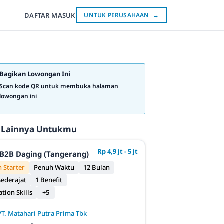
DAFTAR
MASUK
UNTUK PERUSAHAAN
→
Bagikan Lowongan Ini
Scan kode QR untuk membuka halaman
lowongan ini
 Lainnya Untukmu
Rp 4,9 jt - 5 jt
B2B Daging (Tangerang)
 Starter
Penuh Waktu
12 Bulan
ederajat
1 Benefit
ion Skills
+5
PT. Matahari Putra Prima Tbk