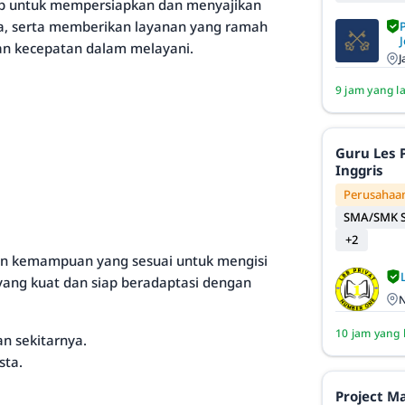
ab untuk mempersiapkan dan menyajikan
ja, serta memberikan layanan yang ramah
J
dan kecepatan dalam melayani.
J
9 jam yang l
Guru Les 
Inggris
Perusahaan
SMA/SMK S
+2
dan kemampuan yang sesuai untuk mengisi
a yang kuat dan siap beradaptasi dengan
N
10 jam yang 
an sekitarnya.
sta.
Project M