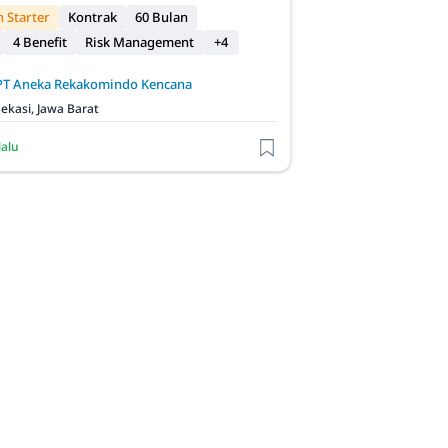
 Starter
Kontrak
60 Bulan
4 Benefit
Risk Management
+4
PT Aneka Rekakomindo Kencana
ekasi, Jawa Barat
lalu