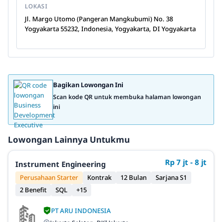
LOKASI
Jl. Margo Utomo (Pangeran Mangkubumi) No. 38
Yogyakarta 55232, Indonesia, Yogyakarta, DI Yogyakarta
Bagikan Lowongan Ini
Scan kode QR untuk membuka halaman lowongan
ini
Lowongan Lainnya Untukmu
Rp 7 jt - 8 jt
Instrument Engineering
Perusahaan Starter
Kontrak
12 Bulan
Sarjana S1
2 Benefit
SQL
+15
PT ARU INDONESIA