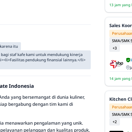
13 jam yang 
Sales Koo
Perusahaan
SMA/SMK S
karena itu
+3
 bagi staf kafe kami untuk mendukung kinerja
li>Fasilitas pendukung finansial lainnya.</li>
J
14 jam yang 
tate Indonesia
nda yang bersemangat di dunia kuliner,
Kitchen C
 siap bergabung dengan tim kami di
Perusahaan
SMA/SMK S
+2
esia menawarkan pengalaman yang unik.
 pelayanan pelanggan dan kualitas produk,