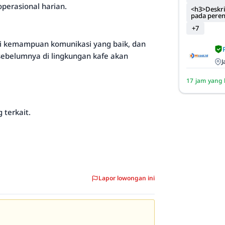
perasional harian.
<h3>Deskri
pada pere
+7
ki kemampuan komunikasi yang baik, dan
sebelumnya di lingkungan kafe akan
J
17 jam yang 
 terkait.
Lapor lowongan ini