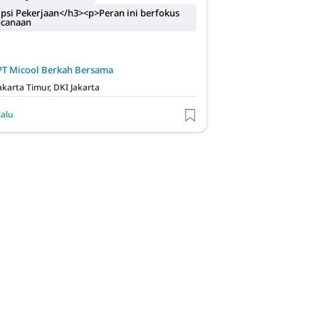
psi Pekerjaan</h3><p>Peran ini berfokus
ncanaan
PT Micool Berkah Bersama
akarta Timur, DKI Jakarta
lalu