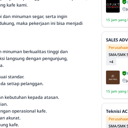
ng kafe kami.
J
i dan minuman segar, serta ingin
15 jam yang 
ung, maka pekerjaan ini bisa menjadi
SALES AD
Perusahaan
 minuman berkualitas tinggi dan
SMA/SMK S
ksi langsung dengan pengunjung,
+4
a.
uai standar.
J
da setiap pelanggan.
15 jam yang 
n kebutuhan kepada atasan.
ian.
ngan operasional kafe.
Teknisi AC
n akurat.
Perusahaan
ung kafe.
SMA/SMK S