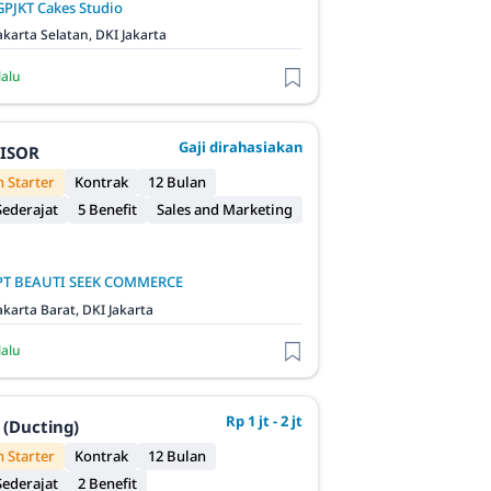
GPJKT Cakes Studio
akarta Selatan, DKI Jakarta
lalu
Gaji dirahasiakan
VISOR
 Starter
Kontrak
12 Bulan
ederajat
5 Benefit
Sales and Marketing
PT BEAUTI SEEK COMMERCE
akarta Barat, DKI Jakarta
lalu
Rp 1 jt - 2 jt
 (Ducting)
 Starter
Kontrak
12 Bulan
ederajat
2 Benefit