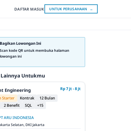
DAFTAR
MASUK
UNTUK PERUSAHAAN
→
Bagikan Lowongan Ini
Scan kode QR untuk membuka halaman
lowongan ini
 Lainnya Untukmu
Rp 7 jt - 8 jt
t Engineering
 Starter
Kontrak
12 Bulan
2 Benefit
SQL
+15
PT ARU INDONESIA
akarta Selatan, DKI Jakarta