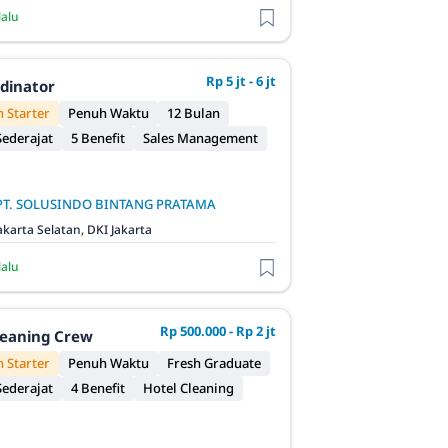
lalu
Rp 5 jt - 6 jt
rdinator
 Starter
Penuh Waktu
12 Bulan
ederajat
5 Benefit
Sales Management
PT. SOLUSINDO BINTANG PRATAMA
akarta Selatan, DKI Jakarta
lalu
Rp 500.000 - Rp 2 jt
leaning Crew
 Starter
Penuh Waktu
Fresh Graduate
ederajat
4 Benefit
Hotel Cleaning