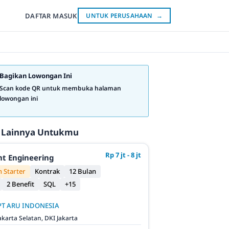
DAFTAR
MASUK
UNTUK PERUSAHAAN
→
Bagikan Lowongan Ini
Scan kode QR untuk membuka halaman
lowongan ini
 Lainnya Untukmu
Rp 7 jt - 8 jt
t Engineering
 Starter
Kontrak
12 Bulan
2 Benefit
SQL
+15
PT ARU INDONESIA
akarta Selatan, DKI Jakarta