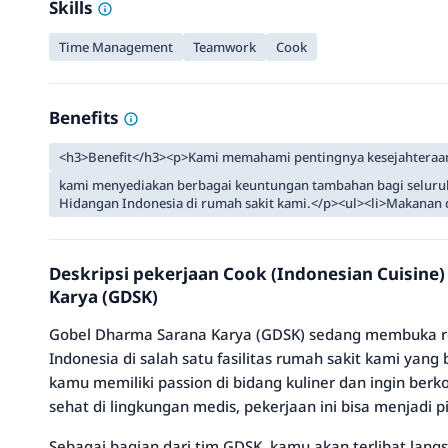
Skills
Time Management
Teamwork
Cook
Benefits
<h3>Benefit</h3><p>Kami memahami pentingnya kesejahteraan
kami menyediakan berbagai keuntungan tambahan bagi seluruh
Hidangan Indonesia di rumah sakit kami.</p><ul><li>Makanan d
Deskripsi pekerjaan Cook (Indonesian Cuisine
Karya (GDSK)
Gobel Dharma Sarana Karya (GDSK) sedang membuka re
Indonesia di salah satu fasilitas rumah sakit kami yang b
kamu memiliki passion di bidang kuliner dan ingin be
sehat di lingkungan medis, pekerjaan ini bisa menjadi p
Sebagai bagian dari tim GDSK, kamu akan terlibat lang