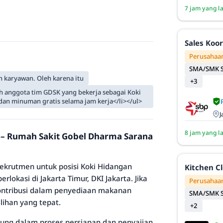
7 jam yang l
Sales Koo
Perusahaan
SMA/SMK S
 karyawan. Oleh karena itu
+3
 anggota tim GDSK yang bekerja sebagai Koki
an minuman gratis selama jam kerja</li></ul>
J
8 jam yang l
) – Rumah Sakit Gobel Dharma Sarana
krutmen untuk posisi Koki Hidangan
Kitchen C
erlokasi di Jakarta Timur, DKI Jakarta. Jika
Perusahaan
rkontribusi dalam penyediaan makanan
SMA/SMK S
ilihan yang tepat.
+2
sung dalam proses persiapan dan penyajian