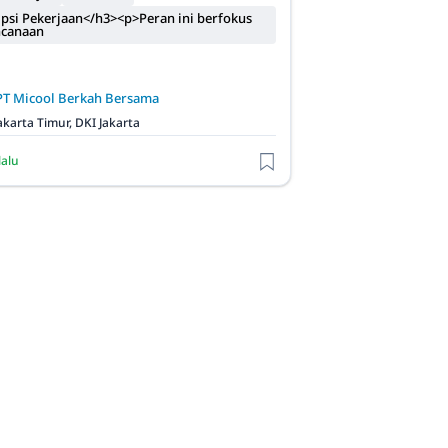
psi Pekerjaan</h3><p>Peran ini berfokus
ncanaan
PT Micool Berkah Bersama
akarta Timur, DKI Jakarta
lalu