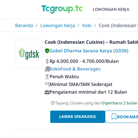
LOWONGAN KERJA
Beranda
/
Lowongan Kerja
/
Koki
/
Cook (Indonesian 
Cook (Indonesian Cuisine) – Rumah Saki
Gobel Dharma Sarana Karya (GDSK)
Rp 4.000.000 - 4.700.000/Bulan
Koki
›
Food & Beverages
Penuh Waktu
Minimal SMA/SMK Sederajat
Pengalaman minimal dari 12 Bulan
Tayang 2 bulan yang lalu
·
Diperbarui 2 bulan
LAMAR SEKARANG
BOOKMA