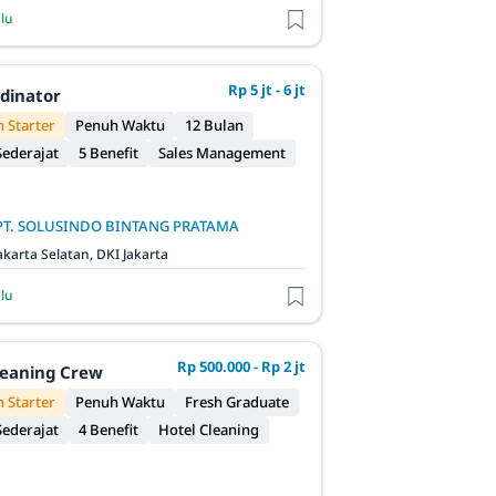
alu
Rp 5 jt - 6 jt
rdinator
 Starter
Penuh Waktu
12 Bulan
ederajat
5 Benefit
Sales Management
PT. SOLUSINDO BINTANG PRATAMA
akarta Selatan, DKI Jakarta
alu
Rp 500.000 - Rp 2 jt
leaning Crew
 Starter
Penuh Waktu
Fresh Graduate
ederajat
4 Benefit
Hotel Cleaning