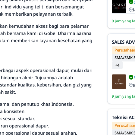
i individu yang teliti dan bersemangat
J
uk memberikan pelayanan terbaik.
9 jam yang l
erikan kemudahan akses bagi para pelamar
nglah bersama kami di Gobel Dharma Sarana
 dalam memberikan layanan kesehatan yang
SALES AD
Perusahaan
SMA/SMK S
+4
bagai aspek operasional dapur, mulai dari
hidangan akhir. Tujuannya adalah
andar kualitas, kebersihan, dan gizi yang
J
h sakit.
9 jam yang l
ma, dan penutup khas Indonesia.
a konsisten.
Teknisi AC
 sesuai standar.
an operasional dapur.
Perusahaan
n operasional dapur sesuai arahan.
SMA/SMK S