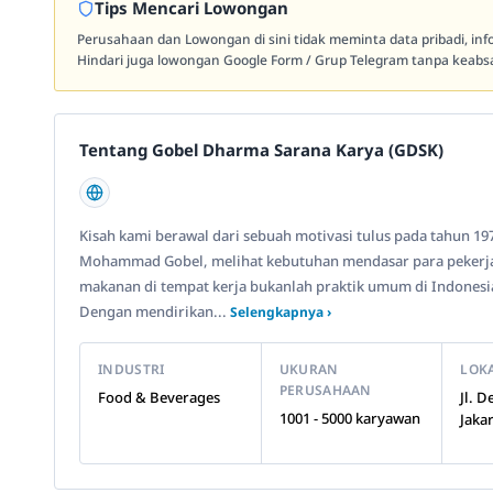
Tips Mencari Lowongan
Perusahaan dan Lowongan di sini tidak meminta data pribadi, in
Hindari juga lowongan Google Form / Grup Telegram tanpa keabsa
Tentang Gobel Dharma Sarana Karya (GDSK)
Kisah kami berawal dari sebuah motivasi tulus pada tahun 197
Mohammad Gobel, melihat kebutuhan mendasar para pekerja
makanan di tempat kerja bukanlah praktik umum di Indonesia
Dengan mendirikan...
Selengkapnya ›
INDUSTRI
UKURAN
LOK
PERUSAHAAN
Food & Beverages
Jl. 
1001 - 5000 karyawan
Jaka