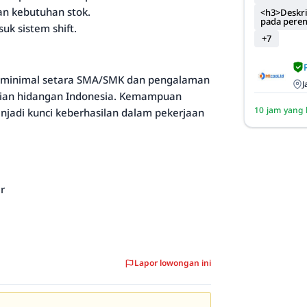
n kebutuhan stok.
<h3>Deskri
pada pere
uk sistem shift.
+7
an minimal setara SMA/SMK dan pengalaman
J
ajian hidangan Indonesia. Kemampuan
10 jam yang 
jadi kunci keberhasilan dalam pekerjaan
r
Lapor lowongan ini