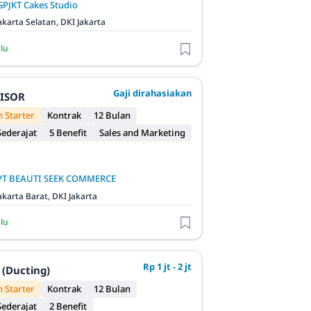
GPJKT Cakes Studio
akarta Selatan, DKI Jakarta
alu
Gaji dirahasiakan
VISOR
 Starter
Kontrak
12 Bulan
ederajat
5 Benefit
Sales and Marketing
PT BEAUTI SEEK COMMERCE
akarta Barat, DKI Jakarta
alu
Rp 1 jt - 2 jt
 (Ducting)
 Starter
Kontrak
12 Bulan
ederajat
2 Benefit