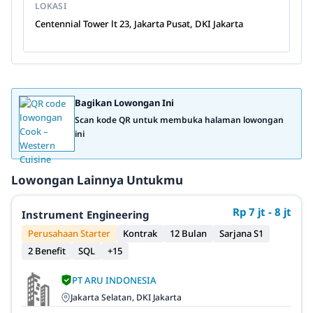
LOKASI
Centennial Tower lt 23, Jakarta Pusat, DKI Jakarta
Bagikan Lowongan Ini
Scan kode QR untuk membuka halaman lowongan
ini
Lowongan Lainnya Untukmu
Rp 7 jt - 8 jt
Instrument Engineering
Perusahaan Starter
Kontrak
12 Bulan
Sarjana S1
2 Benefit
SQL
+15
PT ARU INDONESIA
Jakarta Selatan, DKI Jakarta