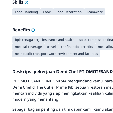
Skills
Food Handling
Cook
Food Decoration
Teamwork
Benefits
bpjs tenaga kerja insurance and health
sales commission fina
medical coverage
travel
thr financial benefits
meal allo
near public transport work environment and facilities
Deskripsi pekerjaan Demi Chef PT OMOTESAN
PT OMOTESANDO INDONESIA mengundang kamu, para ko
Demi Chef di The Cutler Prime Rib, sebuah restoran mew
mencari individu yang siap meningkatkan keahlian kul
modern yang menantang.
Sebagai bagian penting dari tim dapur kami, kamu ak