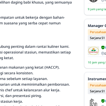
T
ilihan daging babi khusus, yang semuanya
9 jam yang l
sempatan untuk bekerja dengan bahan-
am suasana yang serba cepat namun
Manager O
Perusahaan
Sarjana S1
bung penting dalam rantai kuliner kami.
 operasional stasiun, memastikan setiap
D
g ketat.
10 jam yang 
manan makanan yang ketat (HACCP).
i secara konsisten.
rna sebelum setiap layanan.
Instrumen
arian untuk meminimalkan pemborosan.
Perusahaan
chef untuk kelancaran alur kerja.
Sarjana S1
i, dan presentasi piring.
tasiun kerja.