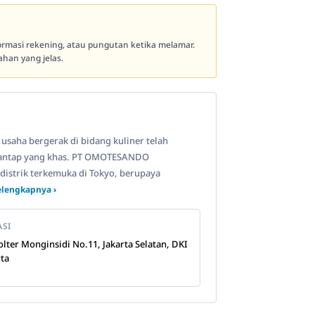
formasi rekening, atau pungutan ketika melamar.
han yang jelas.
s usaha bergerak di bidang kuliner telah
santap yang khas. PT OMOTESANDO
strik terkemuka di Tokyo, berupaya
elengkapnya ›
ASI
Wolter Monginsidi No.11, Jakarta Selatan, DKI
rta