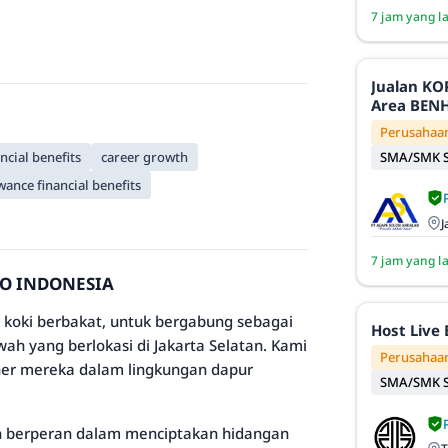
7 jam yang l
Jualan KOPI TRIJI Kel
Area BENHI
Perusahaa
SMA/SMK S
ncial benefits
career growth
wance financial benefits
J
7 jam yang l
DO INDONESIA
ki berbakat, untuk bergabung sebagai
Host Live
ah yang berlokasi di Jakarta Selatan. Kami
Perusahaan
iner mereka dalam lingkungan dapur
SMA/SMK S
an berperan dalam menciptakan hidangan