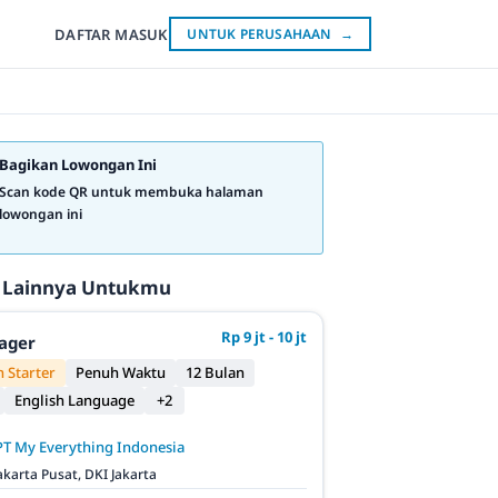
DAFTAR
MASUK
UNTUK PERUSAHAAN
→
Bagikan Lowongan Ini
Scan kode QR untuk membuka halaman
lowongan ini
 Lainnya Untukmu
Rp 9 jt - 10 jt
ager
 Starter
Penuh Waktu
12 Bulan
English Language
+2
PT My Everything Indonesia
akarta Pusat, DKI Jakarta