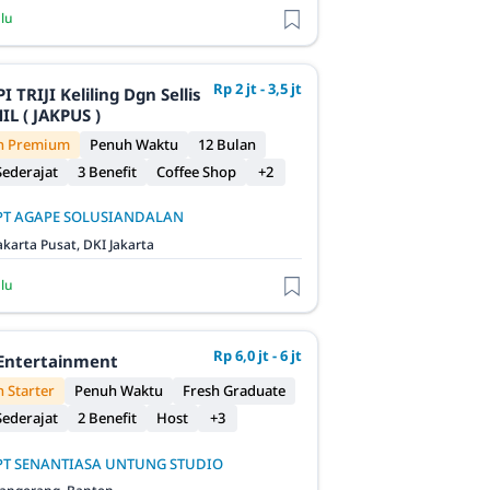
alu
Rp 2 jt - 3,5 jt
iling Dgn Sellis
L ( JAKPUS )
n Premium
Penuh Waktu
12 Bulan
ederajat
3 Benefit
Coffee Shop
+2
PT AGAPE SOLUSIANDALAN
akarta Pusat, DKI Jakarta
alu
Rp 6,0 jt - 6 jt
 Entertainment
 Starter
Penuh Waktu
Fresh Graduate
ederajat
2 Benefit
Host
+3
PT SENANTIASA UNTUNG STUDIO