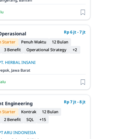
angerang, Banten
alu
Rp 6 jt - 7 jt
perasional
 Starter
Penuh Waktu
12 Bulan
3 Benefit
Operational Strategy
+2
PT. HERBAL INSANI
epok, Jawa Barat
lalu
Rp 7 jt - 8 jt
t Engineering
 Starter
Kontrak
12 Bulan
2 Benefit
SQL
+15
PT ARU INDONESIA