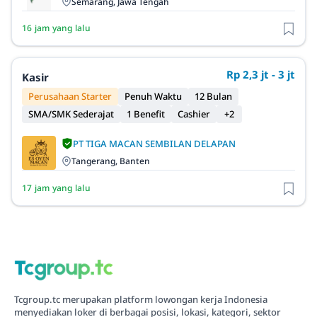
Semarang, Jawa Tengah
16 jam yang lalu
Rp 2,3 jt - 3 jt
Kasir
Perusahaan Starter
Penuh Waktu
12 Bulan
SMA/SMK Sederajat
1 Benefit
Cashier
+2
PT TIGA MACAN SEMBILAN DELAPAN
Tangerang, Banten
17 jam yang lalu
Tcgroup.tc merupakan platform lowongan kerja Indonesia
menyediakan loker di berbagai posisi, lokasi, kategori, sektor