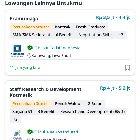
Lowongan Lainnya Untukmu
Rp 3,5 jt - 4,4 jt
Pramuniaga
Perusahaan Starter
Kontrak
Fresh Graduate
SMA/SMK Sederajat
6 Benefit
Negotiation Skills
+2
PT Pusat Gadai Indonesia
Karawang, Jawa Barat
11 jam yang lalu
Rp 4 jt - 5,2 jt
Staff Research & Development
Kosmetik
Perusahaan Starter
Penuh Waktu
12 Bulan
Sarjana S1
3 Benefit
Research and Development (R&D)
+2
PT Mulia Kairos Industri
Tangerang, Banten