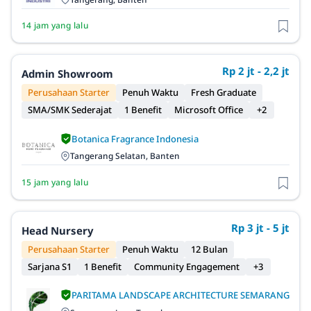
14 jam yang lalu
Rp 2 jt - 2,2 jt
Admin Showroom
Perusahaan Starter
Penuh Waktu
Fresh Graduate
SMA/SMK Sederajat
1 Benefit
Microsoft Office
+2
Botanica Fragrance Indonesia
Tangerang Selatan, Banten
15 jam yang lalu
Rp 3 jt - 5 jt
Head Nursery
Perusahaan Starter
Penuh Waktu
12 Bulan
Sarjana S1
1 Benefit
Community Engagement
+3
PARITAMA LANDSCAPE ARCHITECTURE SEMARANG