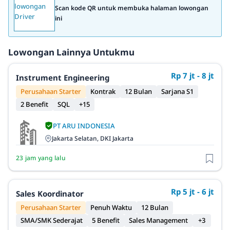
Scan kode QR untuk membuka halaman lowongan
ini
Lowongan Lainnya Untukmu
Rp 7 jt - 8 jt
Instrument Engineering
Perusahaan Starter
Kontrak
12 Bulan
Sarjana S1
2 Benefit
SQL
+15
PT ARU INDONESIA
Jakarta Selatan, DKI Jakarta
23 jam yang lalu
Rp 5 jt - 6 jt
Sales Koordinator
Perusahaan Starter
Penuh Waktu
12 Bulan
SMA/SMK Sederajat
5 Benefit
Sales Management
+3