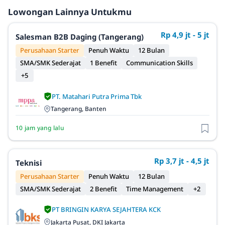
Lowongan Lainnya Untukmu
Rp 4,9 jt - 5 jt
Salesman B2B Daging (Tangerang)
Perusahaan Starter
Penuh Waktu
12 Bulan
SMA/SMK Sederajat
1 Benefit
Communication Skills
+5
PT. Matahari Putra Prima Tbk
Tangerang, Banten
10 jam yang lalu
Rp 3,7 jt - 4,5 jt
Teknisi
Perusahaan Starter
Penuh Waktu
12 Bulan
SMA/SMK Sederajat
2 Benefit
Time Management
+2
PT BRINGIN KARYA SEJAHTERA KCK
Jakarta Pusat, DKI Jakarta