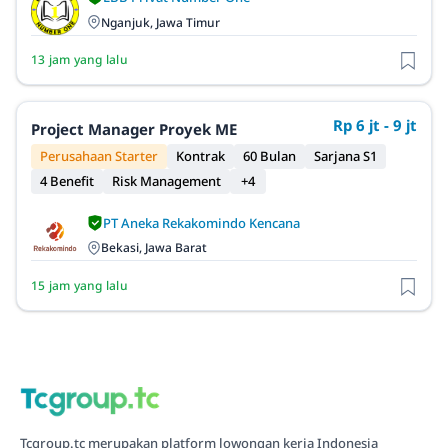
Nganjuk, Jawa Timur
13 jam yang lalu
Rp 6 jt - 9 jt
Project Manager Proyek ME
Perusahaan Starter
Kontrak
60 Bulan
Sarjana S1
4 Benefit
Risk Management
+4
PT Aneka Rekakomindo Kencana
Bekasi, Jawa Barat
15 jam yang lalu
Tcgroup.tc merupakan platform lowongan kerja Indonesia