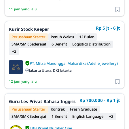
11 jam yang lalu
Rp 5 jt - 6 jt
Kurir Stock Keeper
Perusahaan Starter
Penuh Waktu
12 Bulan
SMA/SMK Sederajat
6 Benefit
Logistics Distribution
+2
PT. Mitra Manunggal Mahardika (Adelle Jewellery)
Jakarta Utara, DKI Jakarta
12 jam yang lalu
Rp 700.000 - Rp 1 jt
Guru Les Privat Bahasa Inggris
Perusahaan Starter
Kontrak
Fresh Graduate
SMA/SMK Sederajat
1 Benefit
English Language
+2
LBB Privat Number One