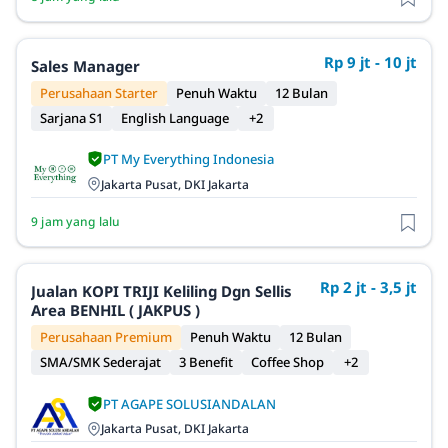
Rp 9 jt - 10 jt
Sales Manager
Perusahaan Starter
Penuh Waktu
12 Bulan
Sarjana S1
English Language
+2
PT My Everything Indonesia
Jakarta Pusat, DKI Jakarta
9 jam yang lalu
Rp 2 jt - 3,5 jt
Jualan KOPI TRIJI Keliling Dgn Sellis
Area BENHIL ( JAKPUS )
Perusahaan Premium
Penuh Waktu
12 Bulan
SMA/SMK Sederajat
3 Benefit
Coffee Shop
+2
PT AGAPE SOLUSIANDALAN
Jakarta Pusat, DKI Jakarta