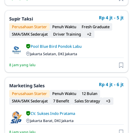
Rp 4 jt - 5 jt
Supir Taksi
Perusahaan Starter
Penuh Waktu
Fresh Graduate
SMA/SMK Sederajat
Driver Training
+2
Pool Blue Bird Pondok Labu
Jakarta Selatan, DKI Jakarta
8 jam yang lalu
Rp 4 jt - 6 jt
Marketing Sales
Perusahaan Starter
Penuh Waktu
12 Bulan
SMA/SMK Sederajat
7 Benefit
Sales Strategy
+3
CV. Sukses Indo Pratama
Jakarta Barat, DKI Jakarta
8 jam yang lalu