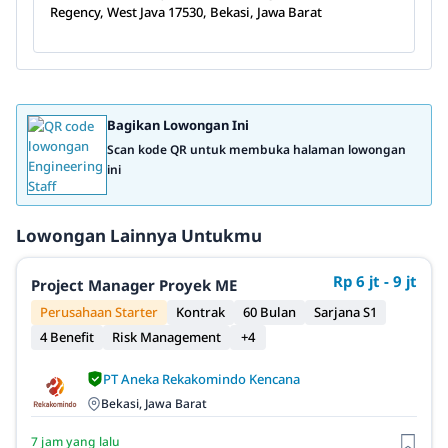
Regency, West Java 17530, Bekasi, Jawa Barat
Bagikan Lowongan Ini
Scan kode QR untuk membuka halaman lowongan
ini
Lowongan Lainnya Untukmu
Rp 6 jt - 9 jt
Project Manager Proyek ME
Perusahaan Starter
Kontrak
60 Bulan
Sarjana S1
4 Benefit
Risk Management
+4
PT Aneka Rekakomindo Kencana
Bekasi, Jawa Barat
7 jam yang lalu