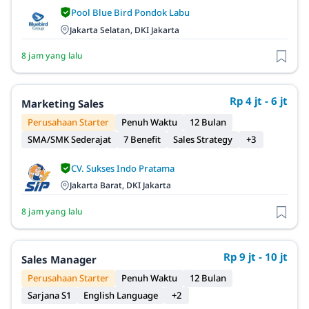
Pool Blue Bird Pondok Labu
Jakarta Selatan, DKI Jakarta
8 jam yang lalu
Rp 4 jt - 6 jt
Marketing Sales
Perusahaan Starter
Penuh Waktu
12 Bulan
SMA/SMK Sederajat
7 Benefit
Sales Strategy
+3
CV. Sukses Indo Pratama
Jakarta Barat, DKI Jakarta
8 jam yang lalu
Rp 9 jt - 10 jt
Sales Manager
Perusahaan Starter
Penuh Waktu
12 Bulan
Sarjana S1
English Language
+2