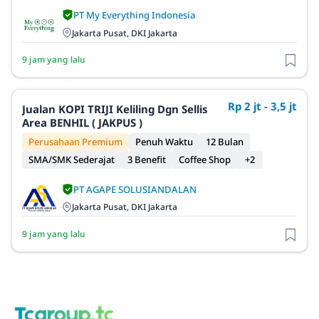
PT My Everything Indonesia
Jakarta Pusat, DKI Jakarta
9 jam yang lalu
Rp 2 jt - 3,5 jt
Jualan KOPI TRIJI Keliling Dgn Sellis
Area BENHIL ( JAKPUS )
Perusahaan Premium
Penuh Waktu
12 Bulan
SMA/SMK Sederajat
3 Benefit
Coffee Shop
+2
PT AGAPE SOLUSIANDALAN
Jakarta Pusat, DKI Jakarta
9 jam yang lalu