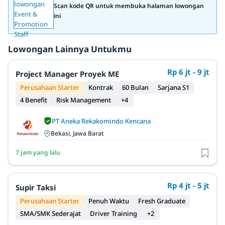
Scan kode QR untuk membuka halaman lowongan
ini
Lowongan Lainnya Untukmu
Rp 6 jt - 9 jt
Project Manager Proyek ME
Perusahaan Starter
Kontrak
60 Bulan
Sarjana S1
4 Benefit
Risk Management
+4
PT Aneka Rekakomindo Kencana
Bekasi, Jawa Barat
7 jam yang lalu
Rp 4 jt - 5 jt
Supir Taksi
Perusahaan Starter
Penuh Waktu
Fresh Graduate
SMA/SMK Sederajat
Driver Training
+2