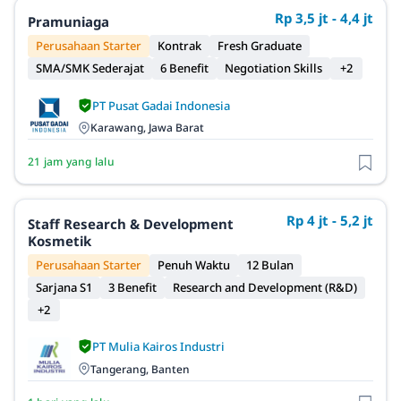
Rp 3,5 jt - 4,4 jt
Pramuniaga
Perusahaan Starter
Kontrak
Fresh Graduate
SMA/SMK Sederajat
6 Benefit
Negotiation Skills
+2
PT Pusat Gadai Indonesia
Karawang, Jawa Barat
21 jam yang lalu
Rp 4 jt - 5,2 jt
Staff Research & Development
Kosmetik
Perusahaan Starter
Penuh Waktu
12 Bulan
Sarjana S1
3 Benefit
Research and Development (R&D)
+2
PT Mulia Kairos Industri
Tangerang, Banten