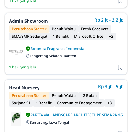
1 hari yang lalu
Rp 2 jt - 2,2 jt
Admin Showroom
Perusahaan Starter
Penuh Waktu
Fresh Graduate
SMA/SMK Sederajat
1 Benefit
Microsoft Office
+2
Botanica Fragrance Indonesia
Tangerang Selatan, Banten
1 hari yang lalu
Rp 3 jt - 5 jt
Head Nursery
Perusahaan Starter
Penuh Waktu
12 Bulan
Sarjana S1
1 Benefit
Community Engagement
+3
PARITAMA LANDSCAPE ARCHITECTURE SEMARANG
Semarang, Jawa Tengah