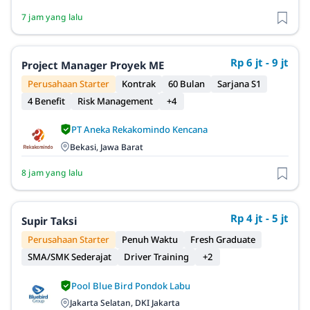
7 jam yang lalu
Rp 6 jt - 9 jt
Project Manager Proyek ME
Perusahaan Starter
Kontrak
60 Bulan
Sarjana S1
4 Benefit
Risk Management
+4
PT Aneka Rekakomindo Kencana
Bekasi, Jawa Barat
8 jam yang lalu
Rp 4 jt - 5 jt
Supir Taksi
Perusahaan Starter
Penuh Waktu
Fresh Graduate
SMA/SMK Sederajat
Driver Training
+2
Pool Blue Bird Pondok Labu
Jakarta Selatan, DKI Jakarta