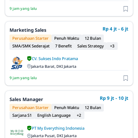
9 jam yang lalu
Rp 4 jt - 6 jt
Marketing Sales
Perusahaan Starter
Penuh Waktu
12 Bulan
SMA/SMK Sederajat
7 Benefit
Sales Strategy
+3
CV. Sukses Indo Pratama
Jakarta Barat, DKI Jakarta
9 jam yang lalu
Rp 9 jt - 10 jt
Sales Manager
Perusahaan Starter
Penuh Waktu
12 Bulan
Sarjana S1
English Language
+2
PT My Everything Indonesia
Jakarta Pusat, DKI Jakarta