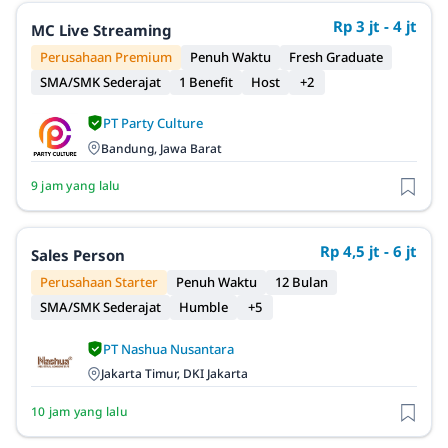
Rp 3 jt - 4 jt
MC Live Streaming
Perusahaan Premium
Penuh Waktu
Fresh Graduate
SMA/SMK Sederajat
1 Benefit
Host
+2
PT Party Culture
Bandung, Jawa Barat
9 jam yang lalu
Rp 4,5 jt - 6 jt
Sales Person
Perusahaan Starter
Penuh Waktu
12 Bulan
SMA/SMK Sederajat
Humble
+5
PT Nashua Nusantara
Jakarta Timur, DKI Jakarta
10 jam yang lalu