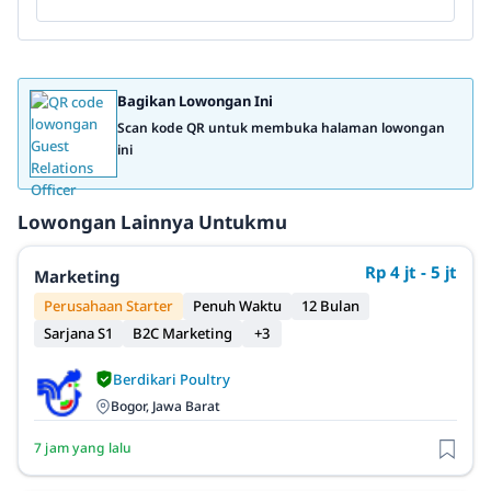
Bagikan Lowongan Ini
Scan kode QR untuk membuka halaman lowongan
ini
Lowongan Lainnya Untukmu
Rp 4 jt - 5 jt
Marketing
Perusahaan Starter
Penuh Waktu
12 Bulan
Sarjana S1
B2C Marketing
+3
Berdikari Poultry
Bogor, Jawa Barat
7 jam yang lalu