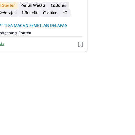
 Starter
Penuh Waktu
12 Bulan
ederajat
1 Benefit
Cashier
+2
PT TIGA MACAN SEMBILAN DELAPAN
angerang, Banten
alu