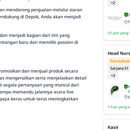
+2
an mendorong penjualan melalui siaran
 mendukung di Depok, Anda akan menjadi
T
23 jam yang 
an menjadi bagian dari tim yang
antangan baru dan memiliki passion di
Head Nur
Perusahaan
Sarjana S1
romosikan dan menjual produk secara
+3
gas mengenalkan serta menjelaskan detail
b segala pertanyaan yang muncul dari
 mampu memandu jalannya acara live
S
upaya keras untuk terus meningkatkan
1 hari yang l
Kasir