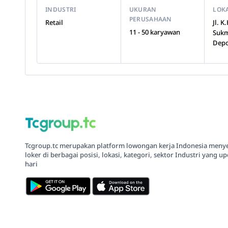
INDUSTRI
UKURAN
LOK
PERUSAHAAN
Retail
Jl. 
11 - 50 karyawan
Sukm
Depo
Tcgroup.tc merupakan platform lowongan kerja Indonesia meny
loker di berbagai posisi, lokasi, kategori, sektor Industri yang up
hari