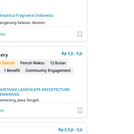
Botanica Fragrance Indonesia
angerang Selatan, Banten
lalu
Rp 3 jt - 5 jt
sery
 Starter
Penuh Waktu
12 Bulan
1 Benefit
Community Engagement
PARITAMA LANDSCAPE ARCHITECTURE
SEMARANG
emarang, Jawa Tengah
alu
Rp 2,3 jt - 3 jt