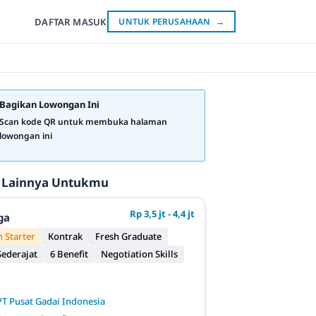
DAFTAR
MASUK
UNTUK PERUSAHAAN
→
Bagikan Lowongan Ini
Scan kode QR untuk membuka halaman
lowongan ini
 Lainnya Untukmu
Rp 3,5 jt - 4,4 jt
ga
 Starter
Kontrak
Fresh Graduate
ederajat
6 Benefit
Negotiation Skills
PT Pusat Gadai Indonesia