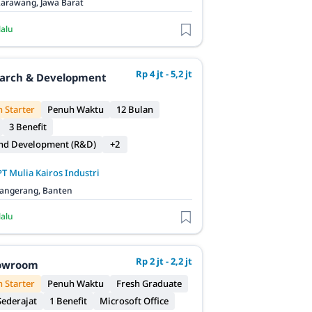
arawang, Jawa Barat
lalu
Rp 4 jt - 5,2 jt
earch & Development
 Starter
Penuh Waktu
12 Bulan
3 Benefit
and Development (R&D)
+2
PT Mulia Kairos Industri
angerang, Banten
lalu
Rp 2 jt - 2,2 jt
owroom
 Starter
Penuh Waktu
Fresh Graduate
ederajat
1 Benefit
Microsoft Office