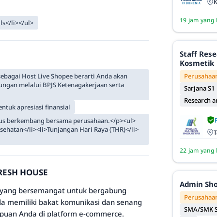
K
19 jam yang 
ls</li></ul>
Staff Res
Kosmetik
Perusahaan
agai Host Live Shopee berarti Anda akan
ngan melalui BPJS Ketenagakerjaan serta
Sarjana S1
Research 
tuk apresiasi finansial
rus berkembang bersama perusahaan.</p><ul>
esehatan</li><li>Tunjangan Hari Raya (THR)</li>
T
22 jam yang 
FRESH HOUSE
Admin Sh
yang bersemangat untuk bergabung
Perusahaan
nda memiliki bakat komunikasi dan senang
SMA/SMK S
mpuan Anda di platform e-commerce.