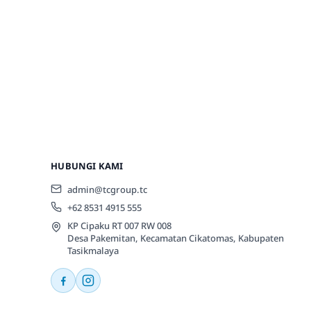
HUBUNGI KAMI
admin@tcgroup.tc
+62 8531 4915 555
KP Cipaku RT 007 RW 008
Desa Pakemitan, Kecamatan Cikatomas, Kabupaten
Tasikmalaya