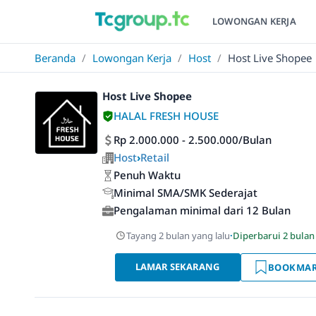
LOWONGAN KERJA
Beranda
/
Lowongan Kerja
/
Host
/
Host Live Shopee
Host Live Shopee
HALAL FRESH HOUSE
Rp 2.000.000 - 2.500.000/Bulan
Host
›
Retail
Penuh Waktu
Minimal SMA/SMK Sederajat
Pengalaman minimal dari 12 Bulan
Tayang 2 bulan yang lalu
·
Diperbarui 2 bulan
LAMAR SEKARANG
BOOKMA