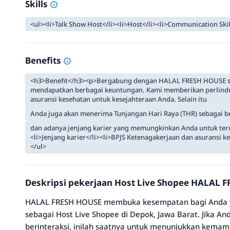
Skills
<ul><li>Talk Show Host</li><li>Host</li><li>Communication Skil
Benefits
<h3>Benefit</h3><p>Bergabung dengan HALAL FRESH HOUSE seb
mendapatkan berbagai keuntungan. Kami memberikan perlindu
asuransi kesehatan untuk kesejahteraan Anda. Selain itu
Anda juga akan menerima Tunjangan Hari Raya (THR) sebagai ben
dan adanya jenjang karier yang memungkinkan Anda untuk te
<li>Jenjang karier</li><li>BPJS Ketenagakerjaan dan asuransi k
</ul>
Deskripsi pekerjaan Host Live Shopee HALAL 
HALAL FRESH HOUSE membuka kesempatan bagi Anda 
sebagai Host Live Shopee di Depok, Jawa Barat. Jika A
berinteraksi, inilah saatnya untuk menunjukkan kema