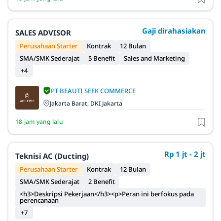
Gaji dirahasiakan
SALES ADVISOR
Perusahaan Starter
Kontrak
12 Bulan
SMA/SMK Sederajat
5 Benefit
Sales and Marketing
+4
PT BEAUTI SEEK COMMERCE
Jakarta Barat, DKI Jakarta
18 jam yang lalu
Rp 1 jt - 2 jt
Teknisi AC (Ducting)
Perusahaan Starter
Kontrak
12 Bulan
SMA/SMK Sederajat
2 Benefit
<h3>Deskripsi Pekerjaan</h3><p>Peran ini berfokus pada
perencanaan
+7