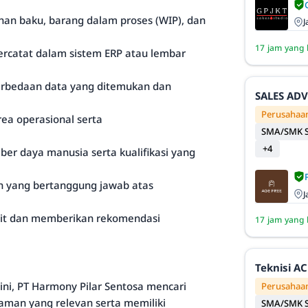
ahan baku, barang dalam proses (WIP), dan
J
17 jam yang 
ercatat dalam sistem ERP atau lembar
erbedaan data yang ditemukan dan
SALES AD
Perusahaan
rea operasional serta
SMA/SMK S
+4
r daya manusia serta kualifikasi yang
n yang bertanggung jawab atas
J
dit dan memberikan rekomendasi
17 jam yang 
Teknisi AC
 ini, PT Harmony Pilar Sentosa mencari
Perusahaan
aman yang relevan serta memiliki
SMA/SMK S