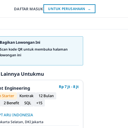
DAFTAR
MASUK
UNTUK PERUSAHAAN
→
Bagikan Lowongan Ini
Scan kode QR untuk membuka halaman
lowongan ini
 Lainnya Untukmu
Rp 7 jt - 8 jt
t Engineering
 Starter
Kontrak
12 Bulan
2 Benefit
SQL
+15
PT ARU INDONESIA
akarta Selatan, DKI Jakarta