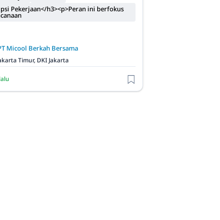
psi Pekerjaan</h3><p>Peran ini berfokus
ncanaan
PT Micool Berkah Bersama
akarta Timur, DKI Jakarta
lalu