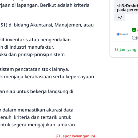
jaan di lapangan. Berikut adalah kriteria
<h3>Deskri
pada pere
+7
(S1) di bidang Akuntansi, Manajemen, atau
J
it inventaris atau pengendalian
n di industri manufaktur.
18 jam yang 
i dan prinsip-prinsip sistem
istem pencatatan stok lainnya.
uk menjaga kerahasiaan serta kepercayaan
an siap untuk bekerja langsung di
ian dalam memastikan akurasi data
nuhi kriteria dan tertarik untuk
 untuk segera mengajukan lamaran.
Lapor lowongan ini