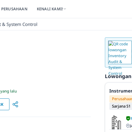
PERUSAHAAN
KENALI KAMI!
t & System Control
Lowongan
Instrumen
 yang lalu
Perusahaan
RK
Sarjana S1
J