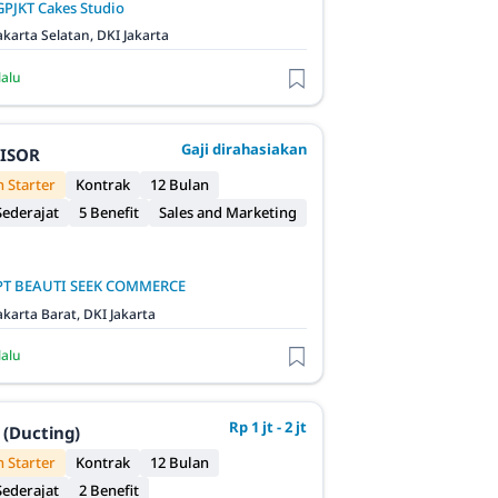
GPJKT Cakes Studio
akarta Selatan, DKI Jakarta
lalu
Gaji dirahasiakan
VISOR
 Starter
Kontrak
12 Bulan
ederajat
5 Benefit
Sales and Marketing
PT BEAUTI SEEK COMMERCE
akarta Barat, DKI Jakarta
lalu
Rp 1 jt - 2 jt
 (Ducting)
 Starter
Kontrak
12 Bulan
ederajat
2 Benefit