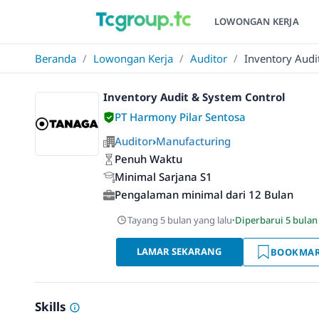
LOWONGAN KERJA
Beranda
/
Lowongan Kerja
/
Auditor
/
Inventory Audi
Inventory Audit & System Control
PT Harmony Pilar Sentosa
Auditor
›
Manufacturing
Penuh Waktu
Minimal Sarjana S1
Pengalaman minimal dari 12 Bulan
Tayang 5 bulan yang lalu
·
Diperbarui 5 bulan
LAMAR SEKARANG
BOOKMA
Skills