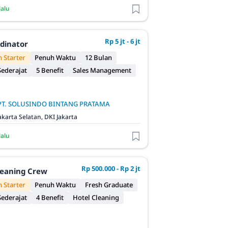
lalu
Rp 5 jt - 6 jt
rdinator
 Starter
Penuh Waktu
12 Bulan
ederajat
5 Benefit
Sales Management
PT. SOLUSINDO BINTANG PRATAMA
akarta Selatan, DKI Jakarta
lalu
Rp 500.000 - Rp 2 jt
leaning Crew
 Starter
Penuh Waktu
Fresh Graduate
ederajat
4 Benefit
Hotel Cleaning