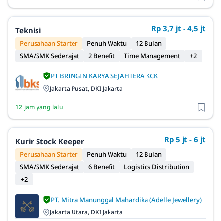
Rp 3,7 jt - 4,5 jt
Teknisi
Perusahaan Starter
Penuh Waktu
12 Bulan
SMA/SMK Sederajat
2 Benefit
Time Management
+2
PT BRINGIN KARYA SEJAHTERA KCK
Jakarta Pusat, DKI Jakarta
12 jam yang lalu
Rp 5 jt - 6 jt
Kurir Stock Keeper
Perusahaan Starter
Penuh Waktu
12 Bulan
SMA/SMK Sederajat
6 Benefit
Logistics Distribution
+2
PT. Mitra Manunggal Mahardika (Adelle Jewellery)
Jakarta Utara, DKI Jakarta