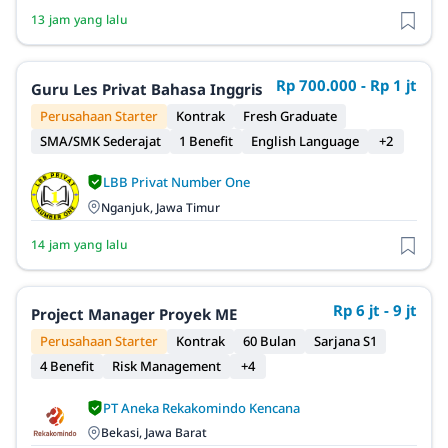
13 jam yang lalu
Rp 700.000 - Rp 1 jt
Guru Les Privat Bahasa Inggris
Perusahaan Starter
Kontrak
Fresh Graduate
SMA/SMK Sederajat
1 Benefit
English Language
+2
LBB Privat Number One
Nganjuk, Jawa Timur
14 jam yang lalu
Rp 6 jt - 9 jt
Project Manager Proyek ME
Perusahaan Starter
Kontrak
60 Bulan
Sarjana S1
4 Benefit
Risk Management
+4
PT Aneka Rekakomindo Kencana
Bekasi, Jawa Barat