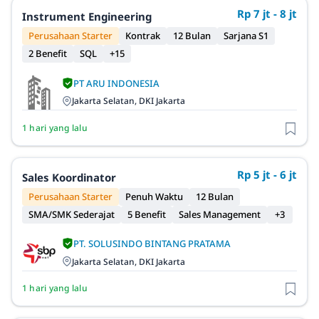
Rp 7 jt - 8 jt
Instrument Engineering
Perusahaan Starter
Kontrak
12 Bulan
Sarjana S1
2 Benefit
SQL
+15
PT ARU INDONESIA
Jakarta Selatan, DKI Jakarta
1 hari yang lalu
Rp 5 jt - 6 jt
Sales Koordinator
Perusahaan Starter
Penuh Waktu
12 Bulan
SMA/SMK Sederajat
5 Benefit
Sales Management
+3
PT. SOLUSINDO BINTANG PRATAMA
Jakarta Selatan, DKI Jakarta
1 hari yang lalu