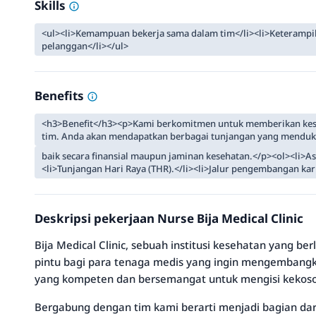
Skills
<ul><li>Kemampuan bekerja sama dalam tim</li><li>Keterampil
pelanggan</li></ul>
Benefits
<h3>Benefit</h3><p>Kami berkomitmen untuk memberikan kes
tim. Anda akan mendapatkan berbagai tunjangan yang mendu
baik secara finansial maupun jaminan kesehatan.</p><ol><li>As
<li>Tunjangan Hari Raya (THR).</li><li>Jalur pengembangan kari
Deskripsi pekerjaan Nurse Bija Medical Clinic
Bija Medical Clinic, sebuah institusi kesehatan yang be
pintu bagi para tenaga medis yang ingin mengembangka
yang kompeten dan bersemangat untuk mengisi kekoson
Bergabung dengan tim kami berarti menjadi bagian da