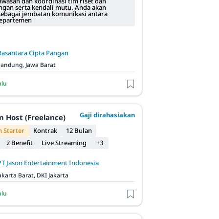
wasan dan koordinasi tim riset dan
an serta kendali mutu. Anda akan
sebagai jembatan komunikasi antara
departemen
Rasantara Cipta Pangan
andung, Jawa Barat
alu
Gaji dirahasiakan
m Host (Freelance)
 Starter
Kontrak
12 Bulan
2 Benefit
Live Streaming
+3
PT Jason Entertainment Indonesia
akarta Barat, DKI Jakarta
alu