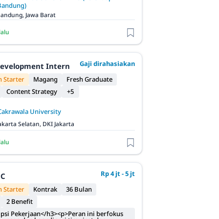
Bandung)
andung, Jawa Barat
lalu
Gaji dirahasiakan
evelopment Intern
 Starter
Magang
Fresh Graduate
Content Strategy
+5
Cakrawala University
akarta Selatan, DKI Jakarta
lalu
Rp 4 jt - 5 jt
QC
 Starter
Kontrak
36 Bulan
2 Benefit
psi Pekerjaan</h3><p>Peran ini berfokus