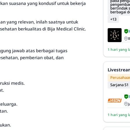
pada penga
rkan suasana yang kondusif untuk bekerja
pengembang
bertindak 
berbagai 
+13
ian yang relevan, inilah saatnya untuk
hatan berkualitas di Bija Medical Clinic.
B
1 hari yang l
ggung jawab atas berbagai tugas
esehatan, pemberian obat, dan
Livestrea
Perusahaan
uksi medis.
Sarjana S1
t.
eluarga.
J
tan.
1 hari yang l
lukan.