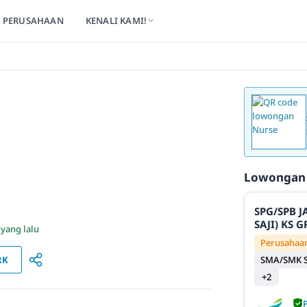
PERUSAHAAN
KENALI KAMI!
Lowongan
SPG/SPB 
SAJI) KS
 yang lalu
Perusahaan
RK
SMA/SMK S
+2