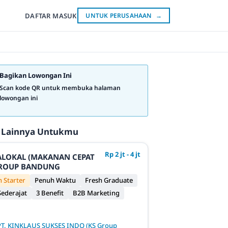
DAFTAR
MASUK
UNTUK PERUSAHAAN
→
Bagikan Lowongan Ini
Scan kode QR untuk membuka halaman
lowongan ini
 Lainnya Untukmu
Rp 2 jt - 4 jt
JALOKAL (MAKANAN CEPAT
 GROUP BANDUNG
 Starter
Penuh Waktu
Fresh Graduate
ederajat
3 Benefit
B2B Marketing
PT. KINKLAUS SUKSES INDO (KS Group