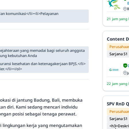
B
an komunikasi</li><li>Pelayanan
21 jam yang 
Content D
Perusahaan
ejahteraan yang memadai bagi seluruh anggota
Sarjana S1
kung kebutuhan Anda
uransi kesehatan dan ketenagakerjaan BPJS.</li>
er.</li></ol>
J
22 jam yang 
rlokasi di jantung Badung, Bali, membuka
SPV RnD 
n diri. Kami sedang mencari individu
Perusahaan
gan posisi sebagai tenaga perawat.
Sarjana S1
ri lingkungan kerja yang mengutamakan
<h3>Deskri