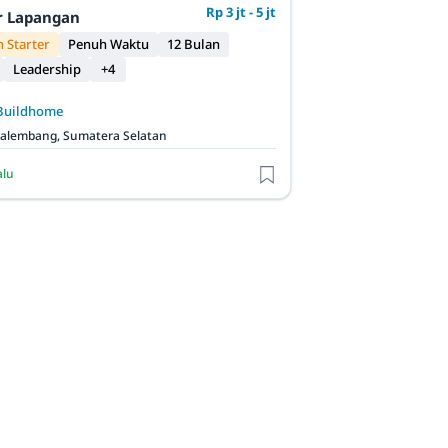
Rp 3 jt - 5 jt
r Lapangan
 Starter
Penuh Waktu
12 Bulan
Leadership
+4
Buildhome
alembang, Sumatera Selatan
alu