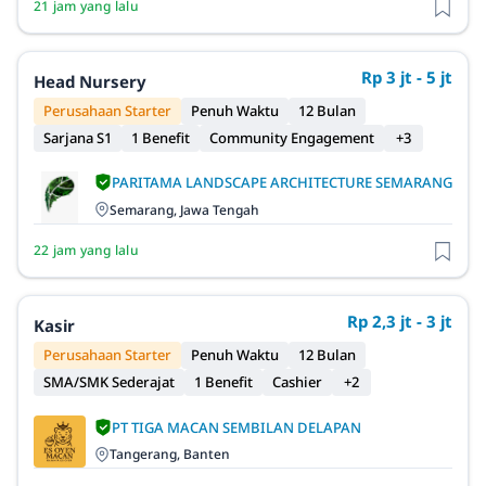
21 jam yang lalu
Rp 3 jt - 5 jt
Head Nursery
Perusahaan Starter
Penuh Waktu
12 Bulan
Sarjana S1
1 Benefit
Community Engagement
+3
PARITAMA LANDSCAPE ARCHITECTURE SEMARANG
Semarang, Jawa Tengah
22 jam yang lalu
Rp 2,3 jt - 3 jt
Kasir
Perusahaan Starter
Penuh Waktu
12 Bulan
SMA/SMK Sederajat
1 Benefit
Cashier
+2
PT TIGA MACAN SEMBILAN DELAPAN
Tangerang, Banten