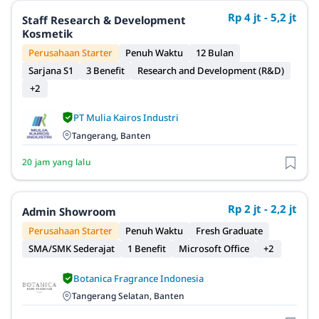
Rp 4 jt - 5,2 jt
Staff Research & Development
Kosmetik
Perusahaan Starter
Penuh Waktu
12 Bulan
Sarjana S1
3 Benefit
Research and Development (R&D)
+2
PT Mulia Kairos Industri
Tangerang, Banten
20 jam yang lalu
Rp 2 jt - 2,2 jt
Admin Showroom
Perusahaan Starter
Penuh Waktu
Fresh Graduate
SMA/SMK Sederajat
1 Benefit
Microsoft Office
+2
Botanica Fragrance Indonesia
Tangerang Selatan, Banten