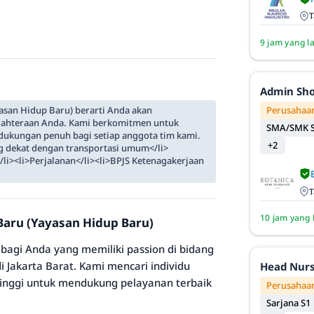
T
9 jam yang l
Admin Sh
Perusahaan
san Hidup Baru) berarti Anda akan
jahteraan Anda. Kami berkomitmen untuk
SMA/SMK S
dukungan penuh bagi setiap anggota tim kami.
+2
ng dekat dengan transportasi umum</li>
/li><li>Perjalanan</li><li>BPJS Ketenagakerjaan
T
10 jam yang 
 Baru (Yayasan Hidup Baru)
bagi Anda yang memiliki passion di bidang
 Jakarta Barat. Kami mencari individu
Head Nur
tinggi untuk mendukung pelayanan terbaik
Perusahaan
Sarjana S1