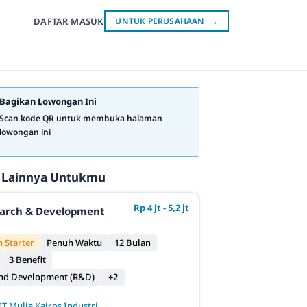
DAFTAR
MASUK
UNTUK PERUSAHAAN
→
Bagikan Lowongan Ini
Scan kode QR untuk membuka halaman
lowongan ini
 Lainnya Untukmu
Rp 4 jt - 5,2 jt
earch & Development
 Starter
Penuh Waktu
12 Bulan
3 Benefit
and Development (R&D)
+2
PT Mulia Kairos Industri