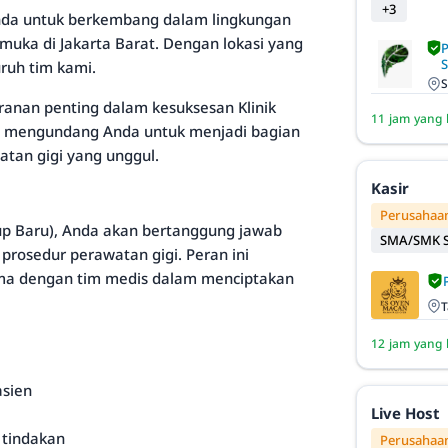
+3
Anda untuk berkembang dalam lingkungan
emuka di Jakarta Barat. Dengan lokasi yang
ruh tim kami.
S
anan penting dalam kesuksesan Klinik
11 jam yang 
ami mengundang Anda untuk menjadi bagian
tan gigi yang unggul.
Kasir
Perusahaan
dup Baru), Anda akan bertanggung jawab
SMA/SMK S
rosedur perawatan gigi. Peran ini
ma dengan tim medis dalam menciptakan
T
12 jam yang 
asien
Live Host
 tindakan
Perusahaan