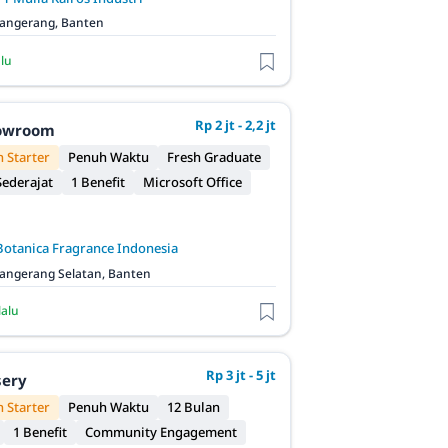
angerang, Banten
alu
Rp 2 jt - 2,2 jt
owroom
 Starter
Penuh Waktu
Fresh Graduate
ederajat
1 Benefit
Microsoft Office
Botanica Fragrance Indonesia
angerang Selatan, Banten
lalu
Rp 3 jt - 5 jt
sery
 Starter
Penuh Waktu
12 Bulan
1 Benefit
Community Engagement