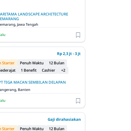
PARITAMA LANDSCAPE ARCHITECTURE
SEMARANG
emarang, Jawa Tengah
lalu
Rp 2,3 jt - 3 jt
 Starter
Penuh Waktu
12 Bulan
ederajat
1 Benefit
Cashier
+2
PT TIGA MACAN SEMBILAN DELAPAN
angerang, Banten
lalu
Gaji dirahasiakan
 Starter
Penuh Waktu
12 Bulan