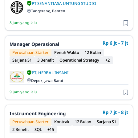
PT SENANTIASA UNTUNG STUDIO
Tangerang, Banten
8 jam yang lalu
Rp 6 jt - 7 jt
Manager Operasional
Perusahaan Starter
Penuh Waktu
12 Bulan
Sarjana S1
3 Benefit
Operational Strategy
+2
PT. HERBAL INSANI
Depok, Jawa Barat
9 jam yang lalu
Rp 7 jt - 8 jt
Instrument Engineering
Perusahaan Starter
Kontrak
12 Bulan
Sarjana S1
2 Benefit
SQL
+15