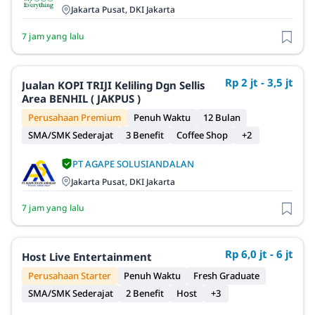
Jakarta Pusat, DKI Jakarta
7 jam yang lalu
Rp 2 jt - 3,5 jt
Jualan KOPI TRIJI Keliling Dgn Sellis
Area BENHIL ( JAKPUS )
Perusahaan Premium
Penuh Waktu
12 Bulan
SMA/SMK Sederajat
3 Benefit
Coffee Shop
+2
PT AGAPE SOLUSIANDALAN
Jakarta Pusat, DKI Jakarta
7 jam yang lalu
Rp 6,0 jt - 6 jt
Host Live Entertainment
Perusahaan Starter
Penuh Waktu
Fresh Graduate
SMA/SMK Sederajat
2 Benefit
Host
+3