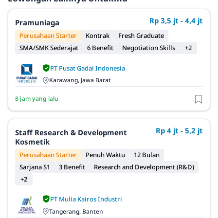
Rp 3,5 jt - 4,4 jt
Pramuniaga
Perusahaan Starter
Kontrak
Fresh Graduate
SMA/SMK Sederajat
6 Benefit
Negotiation Skills
+2
PT Pusat Gadai Indonesia
Karawang, Jawa Barat
8 jam yang lalu
Rp 4 jt - 5,2 jt
Staff Research & Development
Kosmetik
Perusahaan Starter
Penuh Waktu
12 Bulan
Sarjana S1
3 Benefit
Research and Development (R&D)
+2
PT Mulia Kairos Industri
Tangerang, Banten