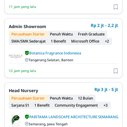
11 jam yang lalu
Rp 2 jt - 2,2 jt
Admin Showroom
Perusahaan Starter
Penuh Waktu
Fresh Graduate
SMA/SMK Sederajat
1 Benefit
Microsoft Office
+2
Botanica Fragrance Indonesia
Tangerang Selatan, Banten
12 jam yang lalu
Rp 3 jt - 5 jt
Head Nursery
Perusahaan Starter
Penuh Waktu
12 Bulan
Sarjana S1
1 Benefit
Community Engagement
+3
PARITAMA LANDSCAPE ARCHITECTURE SEMARANG
Semarang, Jawa Tengah