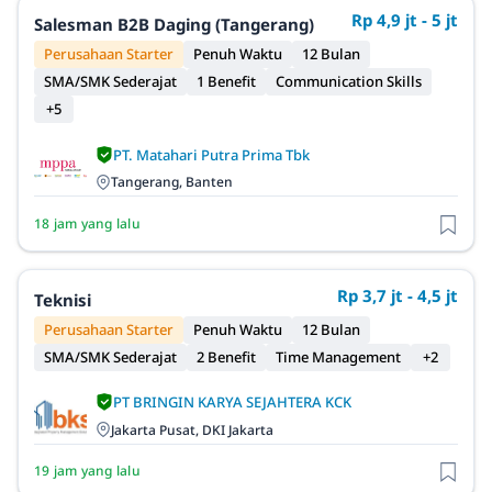
Rp 4,9 jt - 5 jt
Salesman B2B Daging (Tangerang)
Perusahaan Starter
Penuh Waktu
12 Bulan
SMA/SMK Sederajat
1 Benefit
Communication Skills
+5
PT. Matahari Putra Prima Tbk
Tangerang, Banten
18 jam yang lalu
Rp 3,7 jt - 4,5 jt
Teknisi
Perusahaan Starter
Penuh Waktu
12 Bulan
SMA/SMK Sederajat
2 Benefit
Time Management
+2
PT BRINGIN KARYA SEJAHTERA KCK
Jakarta Pusat, DKI Jakarta
19 jam yang lalu