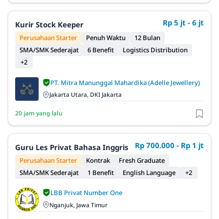
Rp 5 jt - 6 jt
Kurir Stock Keeper
Perusahaan Starter
Penuh Waktu
12 Bulan
SMA/SMK Sederajat
6 Benefit
Logistics Distribution
+2
PT. Mitra Manunggal Mahardika (Adelle Jewellery)
Jakarta Utara, DKI Jakarta
20 jam yang lalu
Rp 700.000 - Rp 1 jt
Guru Les Privat Bahasa Inggris
Perusahaan Starter
Kontrak
Fresh Graduate
SMA/SMK Sederajat
1 Benefit
English Language
+2
LBB Privat Number One
Nganjuk, Jawa Timur